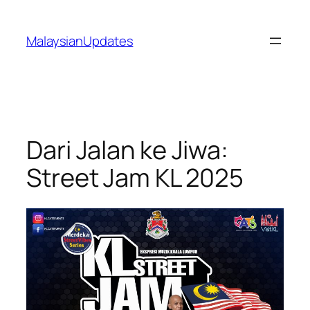
Skip
to
MalaysianUpdates
content
Dari Jalan ke Jiwa:
Street Jam KL 2025