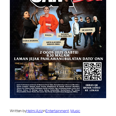
Written by
Helmi Aziz
in
Entertainment
, 
Music