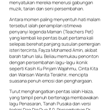
menyatukan mereka menerusi gabungan
muzik, tarian dan seni persembahan.
Antara momen paling menyentuh hati malam
tersebut ialah penampilan istimewa
penyanyi legenda Maman (Teachers Pet)
yang kembali ke pentas buat pertama kali
selepas berehat panjang susulan pemergian
isteri tercinta, Fayza Mohamed Amin, akibat
barah tahun lalu. Beliau memukau penonton
dengan persembahan lagu-lagu ikonik
seperti
Kasih Ku Pinjam Wajahmu
,
Cinta Kita
dan
Warisan Wanita Terakhir
, mencipta
suasana penuh emosi dan penghargaan.
Turut menghangatkan pentas ialah Haiza,
yang tampil penuh bertenaga membawakan
lagu
Penasaran
,
Tanah Pusaka
dan versi
terkini
Dag Dig Dug 3.0
. Persembahan Dr.