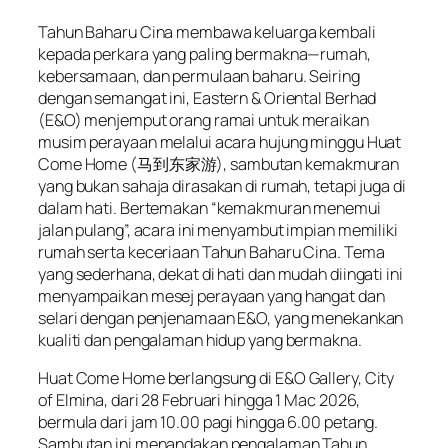
Tahun Baharu Cina membawa keluarga kembali
kepada perkara yang paling bermakna—rumah,
kebersamaan, dan permulaan baharu. Seiring
dengan semangat ini, Eastern & Oriental Berhad
(E&O) menjemput orang ramai untuk meraikan
musim perayaan melalui acara hujung minggu Huat
Come Home (马到东家游), sambutan kemakmuran
yang bukan sahaja dirasakan di rumah, tetapi juga di
dalam hati. Bertemakan “kemakmuran menemui
jalan pulang”, acara ini menyambut impian memiliki
rumah serta keceriaan Tahun Baharu Cina. Tema
yang sederhana, dekat di hati dan mudah diingati ini
menyampaikan mesej perayaan yang hangat dan
selari dengan penjenamaan E&O, yang menekankan
kualiti dan pengalaman hidup yang bermakna.
Huat Come Home berlangsung di E&O Gallery, City
of Elmina, dari 28 Februari hingga 1 Mac 2026,
bermula dari jam 10.00 pagi hingga 6.00 petang.
Sambutan ini menandakan pengalaman Tahun