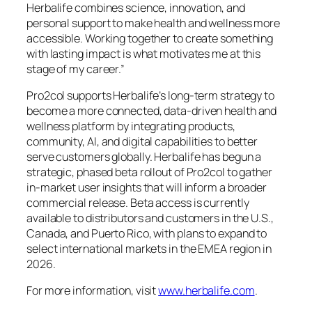
Herbalife combines science, innovation, and
personal support to make health and wellness more
accessible. Working together to create something
with lasting impact is what motivates me at this
stage of my career.”
Pro2col supports Herbalife’s long-term strategy to
become a more connected, data-driven health and
wellness platform by integrating products,
community, AI, and digital capabilities to better
serve customers globally. Herbalife has begun a
strategic, phased beta rollout of Pro2col to gather
in-market user insights that will inform a broader
commercial release. Beta access is currently
available to distributors and customers in the U.S.,
Canada, and Puerto Rico, with plans to expand to
select international markets in the EMEA region in
2026.
For more information, visit
www.herbalife.com
.