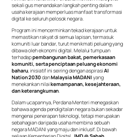
sekali gus menandakan langkah penting dalam
usaha kerajaan memperluas manfaat transformasi
digital ke seluruh pelosok negara.
Program ini mencerminkan tekad kerajaan untuk
memastikan rakyat di semua lapisan, termasuk
komuniti luar bandar, turut menikmati peluang yang
dibawa oleh ekonomi digital. Melalui tumpuan
terhadap
pembangunan bakat, pemerkasaan
komuniti, serta penciptaan peluang ekonomi
baharu
, inisiatif ini seiring dengan aspirasi
AI
Nation 2030
dan
Malaysia MADANI
yang
menekankan nilai
kemampanan, kesejahteraan,
dan keterangkuman
.
Dalam ucapannya, Perdana Menteri menegaskan
bahawa agenda pendigitalan negara bukan sekadar
mengenai penerapan teknologi, tetapi merupakan
sebahagian daripada usaha membina sebuah
negara MADANI yang maju dan inklusif. Di bawah
seliaan Kementerian Digital,
JMD @ Sabah