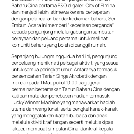
Baharu Cina pertama E&O di galeri City of Elmina
dan menjadi lebih istimewa kerana bertepatan
dengan pelancaran bandar kediaman baharu, Seri
Embun. Acara ini memberi “keceriaan berganda”
kepada pengunjung melalui gabungan sambutan
perayaan dan peluang pertama untuk melihat
komuniti baharu yang boleh dipanggil rumah.
Sepanjang hujung minggu dua hari ini, pengunjung
berpeluang menikmati pelbagai aktiviti yang sesuai
untuk semua peringkat umur. Antaranya termasuk
persembahan Tarian Singa Akrobatik dengan
mercun pada 1 Mac pukul 10.00 pagi, gerai
permainan bertemakan Tahun Baharu Cina dengan
kutipan mata dan penebusan hadiah termasuk
Lucky Winner Machine yang menawarkan hadiah
utama dan wang tunai, serta bengkel kanak-kanak
yang menggalakkan ikatan ibu bapa dan anak
melalui aktiviti kraf tangan seperti melukis kipas
lakuer, membuat simpulan Cina, dan kraf kepala