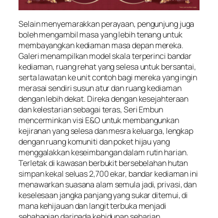
Selain menyemarakkan perayaan, pengunjung juga
boleh mengambil masa yang lebih tenang untuk
membayangkan kediaman masa depan mereka.
Galeri menampilkan model skala terperinci bandar
kediaman, ruang rehat yang selesa untuk bersantai,
serta lawatan ke unit contoh bagi mereka yang ingin
merasai sendiri susun atur dan ruang kediaman
dengan lebih dekat. Direka dengan kesejahteraan
dan kelestarian sebagai teras, Seri Embun
mencerminkan visi E&O untuk membangunkan
kejiranan yang selesa dan mesra keluarga, lengkap
dengan ruang komuniti dan poket hijau yang
menggalakkan keseimbangan dalam rutin harian.
Terletak di kawasan berbukit bersebelahan hutan
simpan kekal seluas 2,700 ekar, bandar kediaman ini
menawarkan suasana alam semula jadi, privasi, dan
keselesaan jangka panjang yang sukar ditemui, di
mana kehijauan dan langit terbuka menjadi
sebahagian daripada kehidupan seharian.