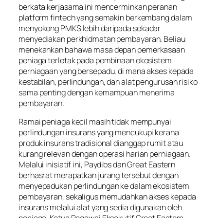
berkata kerjasama ini mencerminkan peranan
platform fintech yang semakin berkembang dalam
menyokong PMKS lebih daripada sekadar
menyediakan perkhidmatan pembayaran. Beliau
menekankan bahawa masa depan pemerkasaan
peniaga terletak pada pembinaan ekosistem
perniagaan yang bersepadu, di mana akses kepada
kestabilan, perlindungan, dan alat pengurusan risiko
sama penting dengan kemampuan menerima
pembayaran.
Ramai peniaga kecil masih tidak mempunyai
perlindungan insurans yang mencukupi kerana
produk insurans tradisional dianggap rumit atau
kurang relevan dengan operasi harian perniagaan.
Melalui inisiatif ini, Paydibs dan Great Eastern
berhasrat merapatkan jurang tersebut dengan
menyepadukan perlindungan ke dalam ekosistem
pembayaran, sekaligus memudahkan akses kepada
insurans melalui alat yang sedia digunakan oleh