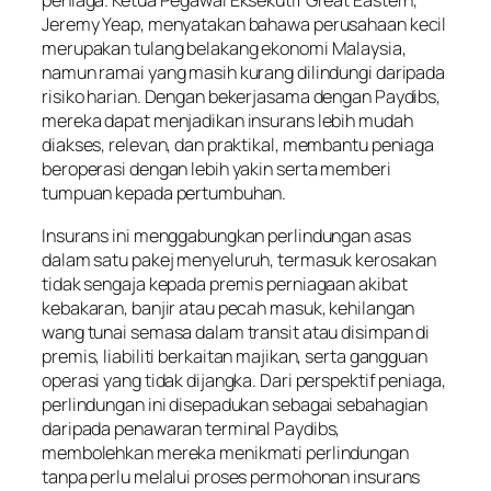
peniaga. Ketua Pegawai Eksekutif Great Eastern,
Jeremy Yeap, menyatakan bahawa perusahaan kecil
merupakan tulang belakang ekonomi Malaysia,
namun ramai yang masih kurang dilindungi daripada
risiko harian. Dengan bekerjasama dengan Paydibs,
mereka dapat menjadikan insurans lebih mudah
diakses, relevan, dan praktikal, membantu peniaga
beroperasi dengan lebih yakin serta memberi
tumpuan kepada pertumbuhan.
Insurans ini menggabungkan perlindungan asas
dalam satu pakej menyeluruh, termasuk kerosakan
tidak sengaja kepada premis perniagaan akibat
kebakaran, banjir atau pecah masuk, kehilangan
wang tunai semasa dalam transit atau disimpan di
premis, liabiliti berkaitan majikan, serta gangguan
operasi yang tidak dijangka. Dari perspektif peniaga,
perlindungan ini disepadukan sebagai sebahagian
daripada penawaran terminal Paydibs,
membolehkan mereka menikmati perlindungan
tanpa perlu melalui proses permohonan insurans