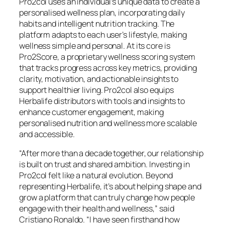
Pro2col uses an individual’s unique data to create a
personalised wellness plan, incorporating daily
habits and intelligent nutrition tracking. The
platform adapts to each user’s lifestyle, making
wellness simple and personal. At its core is
Pro2Score, a proprietary wellness scoring system
that tracks progress across key metrics, providing
clarity, motivation, and actionable insights to
support healthier living. Pro2col also equips
Herbalife distributors with tools and insights to
enhance customer engagement, making
personalised nutrition and wellness more scalable
and accessible.
“After more than a decade together, our relationship
is built on trust and shared ambition. Investing in
Pro2col felt like a natural evolution. Beyond
representing Herbalife, it’s about helping shape and
grow a platform that can truly change how people
engage with their health and wellness,” said
Cristiano Ronaldo. “I have seen firsthand how