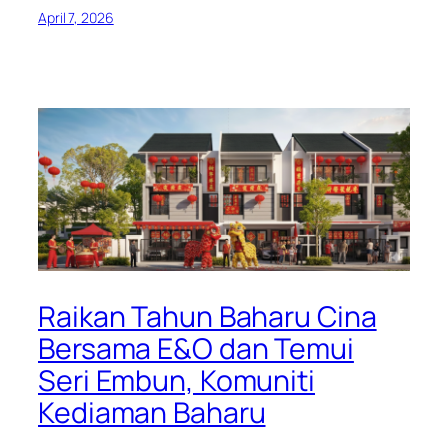
April 7, 2026
Raikan Tahun Baharu Cina
Bersama E&O dan Temui
Seri Embun, Komuniti
Kediaman Baharu