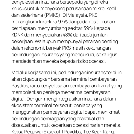
penyelesaian insurans bersepadu yang direka
khusus untuk menyokong perusahaan mikro, kecil
dan sederhana (PMKS). Di Malaysia, PKS
merangkumi kira-kira 97% daripada keseluruhan
perniagaan, menyumbang sekitar 39% kepada
KDNK dan menyediakan 48% daripada jumlah
pekerjaan. Walaupun mempunyai peranan penting
dalam ekonomi, banyak PKS masih kekurangan
perlindungan insurans yang mencukupi, sekali gus
mendedahkan mereka kepada risiko operasi.
Melalui kerjasama ini, perlindungan insurans terpilih
akan digabungkan bersama terminal pembayaran
Paydibs, iaitu penyelesaian pembayaran fizikal yang
membolehkan peniaga menerima pembayaran
digital. Dengan mengintegrasikan insurans dalam
ekosistem terminal tersebut, peniaga yang
menggunakan pembayaran digital dapat menikmati
perlindungan perniagaan yang praktikal dan
disesuaikan untuk keperluan operasi harian mereka.
Ketua Pegawai Eksekutif Paydibs, Tee Kean Kang,