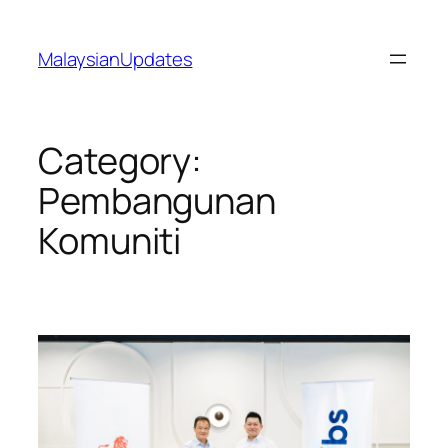
Skip
to
MalaysianUpdates
content
Category:
Pembangunan
Komuniti