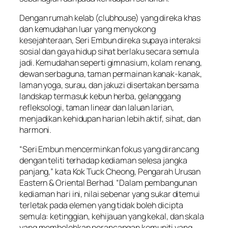
Dengan rumah kelab (clubhouse) yang direka khas
dan kemudahan luar yang menyokong
kesejahteraan, Seri Embun direka supaya interaksi
sosial dan gaya hidup sihat berlaku secara semula
jadi. Kemudahan seperti gimnasium, kolam renang,
dewan serbaguna, taman permainan kanak-kanak,
laman yoga, surau, dan jakuzi disertakan bersama
landskap termasuk kebun herba, gelanggang
refleksologi, taman linear dan laluan larian,
menjadikan kehidupan harian lebih aktif, sihat, dan
harmoni.
“Seri Embun mencerminkan fokus yang dirancang
dengan teliti terhadap kediaman selesa jangka
panjang,” kata Kok Tuck Cheong, Pengarah Urusan
Eastern & Oriental Berhad. “Dalam pembangunan
kediaman hari ini, nilai sebenar yang sukar ditemui
terletak pada elemen yang tidak boleh dicipta
semula: ketinggian, kehijauan yang kekal, dan skala
yang membolehkan perancangan komuniti yang