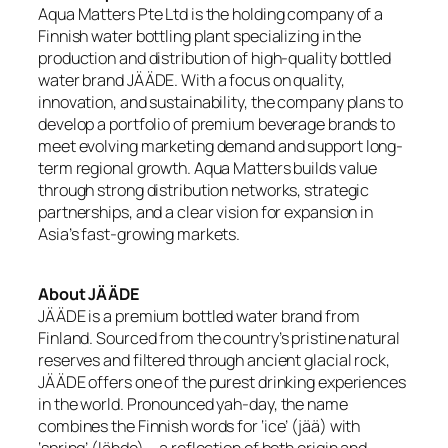
Aqua Matters Pte Ltd is the holding company of a
Finnish water bottling plant specializing in the
production and distribution of high-quality bottled
water brand JÄÄDE. With a focus on quality,
innovation, and sustainability, the company plans to
develop a portfolio of premium beverage brands to
meet evolving marketing demand and support long-
term regional growth. Aqua Matters builds value
through strong distribution networks, strategic
partnerships, and a clear vision for expansion in
Asia’s fast-growing markets.
About JÄÄDE
JÄÄDE is a premium bottled water brand from
Finland. Sourced from the country’s pristine natural
reserves and filtered through ancient glacial rock,
JÄÄDE offers one of the purest drinking experiences
in the world. Pronounced yah-day, the name
combines the Finnish words for ‘ice’ (jää) with
‘spring’ (lähde) —a reflection of both origin and