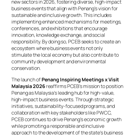
new sectors in 2026, fostering diverse, high-impact
business events that align with Penang’s vision for
sustainable and inclusive growth. This includes
implementing enhanced mechanisms for meetings,
conferences, and exhibitions that encourage
innovation, knowledge exchange, and social
responsibility. By doing so, PCEB seeks to create an
ecosystem where business events not only
stimulate the local economy but also contribute to
community development and environmental
conservation.
The launch of
Penang Inspiring Meetings x Visit
Malaysia 2026
reaffirms PCEB’s mission to position
Penang as Malaysia’s leading hub for high-value,
high-impact business events. Through strategic
initiatives, sustainability-focused programs, and
collaboration with key stakeholders like PWCC,
PCEB continues to drive Penang’s economic growth
while promoting a responsible and inclusive
approach to the development of the state’s business