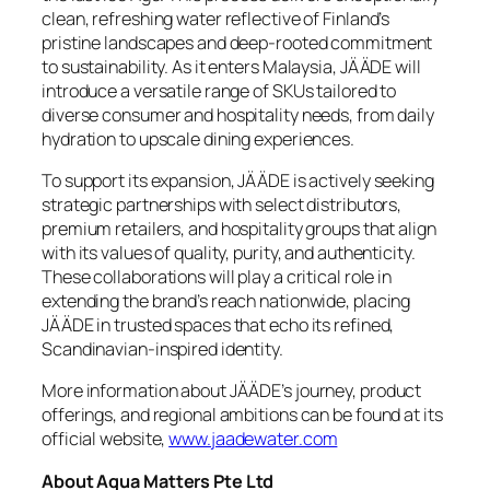
clean, refreshing water reflective of Finland’s
pristine landscapes and deep-rooted commitment
to sustainability. As it enters Malaysia, JÄÄDE will
introduce a versatile range of SKUs tailored to
diverse consumer and hospitality needs, from daily
hydration to upscale dining experiences.
To support its expansion, JÄÄDE is actively seeking
strategic partnerships with select distributors,
premium retailers, and hospitality groups that align
with its values of quality, purity, and authenticity.
These collaborations will play a critical role in
extending the brand’s reach nationwide, placing
JÄÄDE in trusted spaces that echo its refined,
Scandinavian-inspired identity.
More information about JÄÄDE’s journey, product
offerings, and regional ambitions can be found at its
official website,
www.jaadewater.com
About Aqua Matters Pte Ltd