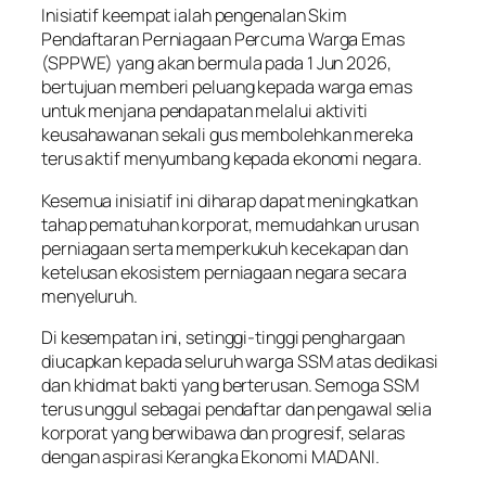
Inisiatif keempat ialah pengenalan Skim
Pendaftaran Perniagaan Percuma Warga Emas
(SPPWE) yang akan bermula pada 1 Jun 2026,
bertujuan memberi peluang kepada warga emas
untuk menjana pendapatan melalui aktiviti
keusahawanan sekali gus membolehkan mereka
terus aktif menyumbang kepada ekonomi negara.
Kesemua inisiatif ini diharap dapat meningkatkan
tahap pematuhan korporat, memudahkan urusan
perniagaan serta memperkukuh kecekapan dan
ketelusan ekosistem perniagaan negara secara
menyeluruh.
Di kesempatan ini, setinggi-tinggi penghargaan
diucapkan kepada seluruh warga SSM atas dedikasi
dan khidmat bakti yang berterusan. Semoga SSM
terus unggul sebagai pendaftar dan pengawal selia
korporat yang berwibawa dan progresif, selaras
dengan aspirasi Kerangka Ekonomi MADANI.