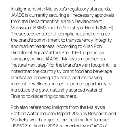
In alignment with Malaysia’s regulatory standards,
JÄÄDE is currently securing all necessary approvals
from the Department of Islamic Development
Malaysia (JAKIM) and the Ministry of Health (MOH).
These steps ensure full compliance and reinforce
the brand’s commitment to transparency, integrity,
and market readiness. According to Allan Poh,
Director of Aqua Matters Pte Ltd—the principal
company behind JÄÄDE—Malaysia represents a
“natural next step” for the brand’s Asian footprint. He
noted that the country’s vibrant food and beverage
landscape, growing affluence, and increasing
interest in wellness present a prime opportunity to
introduce the pure, naturally sourced water of
Finland to discerning consumers.
Poh also referenced insights from the Malaysia
Bottled Water Industry Report 2023 by Research and
Markets, which projects the local market to reach
US$522 million by 2032, supported by a CAGR of