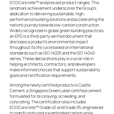
ECOConcrete™ and precast product ranges. This
landmark achievement underscores the Group’s
dedication to delivering sustainable, high-
performance building solutions and accelerating the
nation’s journey towards low-carbon construction.
Widely recognized in global green building practices,
an EPD is a third-party verified document that
discloses a product’s environmental impact
throughout its life cycle based on international
standards such as ISO 14025 and the ISO 14040
series. These declarations play a crucial role in
helping architects, contractors, and developers
make informed choices that support sustainability
goals and certification requirements.
Among the newly certified products is Castle
Cement, a Singapore Green Label certified cement
formulated for bricklaying, screeding, and
concreting. The certification also includes
ECOConcrete™ Grade 40 and Grade 35, engineered
to significantly reduce embodied carbon while