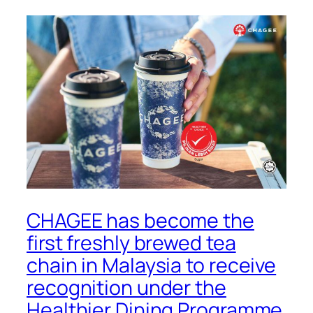
CHAGEE has become the
first freshly brewed tea
chain in Malaysia to receive
recognition under the
Healthier Dining Programme