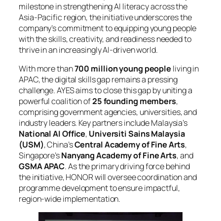
milestone in strengthening AI literacy across the
Asia-Pacific region, the initiative underscores the
company’s commitment to equipping young people
with the skills, creativity, and readiness needed to
thrive in an increasingly AI-driven world.
With more than
700 million young people
living in
APAC, the digital skills gap remains a pressing
challenge. AYES aims to close this gap by uniting a
powerful coalition of
25 founding members
,
comprising government agencies, universities, and
industry leaders. Key partners include Malaysia’s
National AI Office
,
Universiti Sains Malaysia
(USM)
, China’s
Central Academy of Fine Arts
,
Singapore’s
Nanyang Academy of Fine Arts
, and
GSMA APAC
. As the primary driving force behind
the initiative, HONOR will oversee coordination and
programme development to ensure impactful,
region-wide implementation.