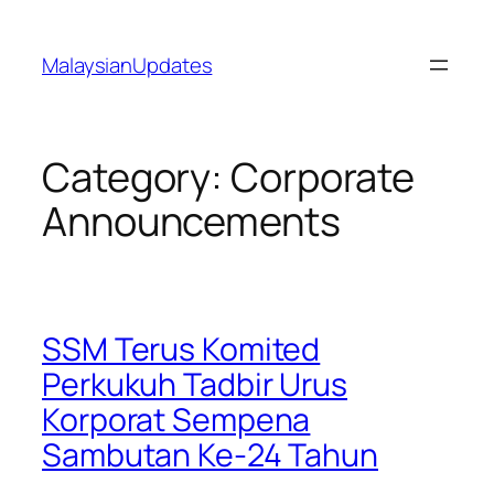
Skip
to
MalaysianUpdates
content
Category:
Corporate
Announcements
SSM Terus Komited
Perkukuh Tadbir Urus
Korporat Sempena
Sambutan Ke-24 Tahun