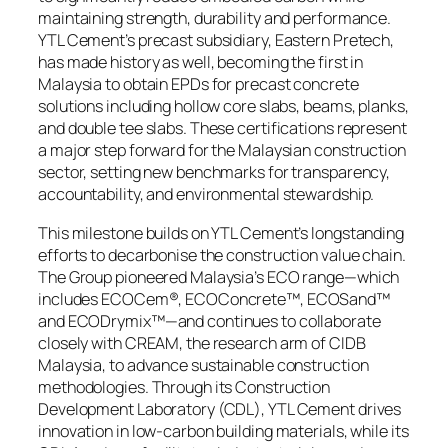
maintaining strength, durability and performance.
YTL Cement’s precast subsidiary, Eastern Pretech,
has made history as well, becoming the first in
Malaysia to obtain EPDs for precast concrete
solutions including hollow core slabs, beams, planks,
and double tee slabs. These certifications represent
a major step forward for the Malaysian construction
sector, setting new benchmarks for transparency,
accountability, and environmental stewardship.
This milestone builds on YTL Cement’s longstanding
efforts to decarbonise the construction value chain.
The Group pioneered Malaysia’s ECO range—which
includes ECOCem®, ECOConcrete™, ECOSand™
and ECODrymix™—and continues to collaborate
closely with CREAM, the research arm of CIDB
Malaysia, to advance sustainable construction
methodologies. Through its Construction
Development Laboratory (CDL), YTL Cement drives
innovation in low-carbon building materials, while its