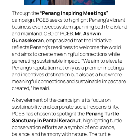
Through the
“Penang Inspiring Meetings”
campaign, PCEB seeks to highlight Penang’s vibrant
business events ecosystem spanning both the island
and mainland. CEO of PCEB,
Mr. Ashwin
Gunasekeran
, emphasized that the initiative
reflects Penang’s readiness to welcome the world
and aims to create meaningful connections while
generating sustainable impact. “We aim to elevate
Penang’s reputation not only as a premier meetings
and incentives destination but also as a hub where
meaningful connections and sustainable impact are
created,” he said.
A key element of the campaign is its focus on
sustainability and corporate social responsibility.
PCEB has chosen to spotlight the
Penang Turtle
Sanctuary in Pantai Kerachut
, highlighting turtle
conservation efforts as a symbol of endurance,
balance, and harmony with nature. The turtle