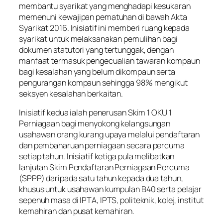
membantu syarikat yang menghadapi kesukaran
memenuhi kewajipan pematuhan di bawah Akta
Syarikat 2016. Inisiatif ini memberi ruang kepada
syarikat untuk melaksanakan pemulihan bagi
dokumen statutori yang tertunggak, dengan
manfaat termasuk pengecualian tawaran kompaun
bagi kesalahan yang belum dikompaun serta
pengurangan kompaun sehingga 98% mengikut
seksyen kesalahan berkaitan.
Inisiatif kedua ialah penerusan Skim 1 OKU 1
Perniagaan bagi menyokong kelangsungan
usahawan orang kurang upaya melalui pendaftaran
dan pembaharuan perniagaan secara percuma
setiap tahun. Inisiatif ketiga pula melibatkan
lanjutan Skim Pendaftaran Perniagaan Percuma
(SPPP) daripada satu tahun kepada dua tahun,
khusus untuk usahawan kumpulan B40 serta pelajar
sepenuh masa di IPTA, IPTS, politeknik, kolej, institut
kemahiran dan pusat kemahiran.