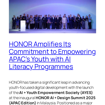
HONOR Amplifies Its
Commitment to Empowering
APAC’s Youth with AI
Literacy Programmes
HONOR has taken a significant leap in advancing
youth-focused digital development with the launch
of the
AI + Youth Empowerment Society (AYES)
at the inaugural
HONOR AI + Design Summit 2025
(APAC Edition)
in Malaysia. Positioned as a major