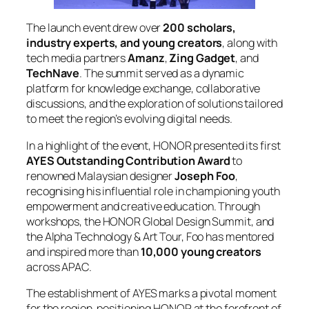
The launch event drew over
200 scholars,
industry experts, and young creators
, along with
tech media partners
Amanz
,
Zing Gadget
, and
TechNave
. The summit served as a dynamic
platform for knowledge exchange, collaborative
discussions, and the exploration of solutions tailored
to meet the region’s evolving digital needs.
In a highlight of the event, HONOR presented its first
AYES Outstanding Contribution Award
to
renowned Malaysian designer
Joseph Foo
,
recognising his influential role in championing youth
empowerment and creative education. Through
workshops, the HONOR Global Design Summit, and
the Alpha Technology & Art Tour, Foo has mentored
and inspired more than
10,000 young creators
across APAC.
The establishment of AYES marks a pivotal moment
for the region, positioning HONOR at the forefront of