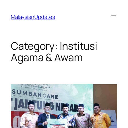
Skip
to
MalaysianUpdates
content
Category:
Institusi
Agama & Awam