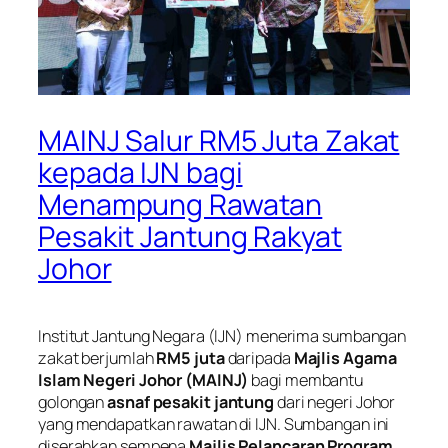
MAINJ Salur RM5 Juta Zakat
kepada IJN bagi
Menampung Rawatan
Pesakit Jantung Rakyat
Johor
Institut Jantung Negara (IJN) menerima sumbangan
zakat berjumlah
RM5 juta
daripada
Majlis Agama
Islam Negeri Johor (MAINJ)
bagi membantu
golongan
asnaf pesakit jantung
dari negeri Johor
yang mendapatkan rawatan di IJN. Sumbangan ini
diserahkan sempena
Majlis Pelancaran Program