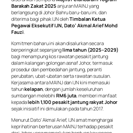
Barakah Zakat 2025
anjuran MAINJ yang
berlangsung di Johor Bahru baru-baru ini, dan
diterima bagi pihak IJN oleh
Timbalan Ketua
Pegawai Eksekutif IJN, Dato’ Akmal Arief Mohd
Fauzi
.
Komitmen baharu ini akan disalurkan secara
berperingkat sepanjang
lima tahun (2025–2029)
bagi menampung kos rawatan pesakit jantung
dalam kalangan golongan asnaf Johor, termasuk
prosedur dan pembedahan jantung, peranti
perubatan, ubat-ubatan serta rawatan susulan.
Kerjasama antara MAINJ dan IJN kini memasuki
tahun
kelapan
, dengan jumlah keseluruhan
sumbangan melebihi
RM6 juta
, memberi manfaat
kepada
lebih 1,100 pesakit jantung rakyat Johor
sejak inisiatif ini dimulakan pada tahun 2017.
Menurut Dato’ Akmal Arief, IJN amat menghargai
keprihatinan berterusan MAINJ terhadap pesakit