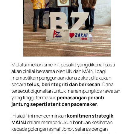
Melalui mekanisme ini, pesakit yang dikenal pasti
akan dinilai bersama oleh IJN dan MAINJ bagi
memastikan penggunaan dana zakat dilakukan
secara
telus, berintegriti dan berkesan
. Dana
tersebut digunakan untuk menampung kos rawatan
yang tinggi termasuk
pemasangan peranti
jantung seperti stent dan pacemaker
.
Inisiatif ini mencerminkan
komitmen strategik
MAINJ
dalam memperkukuh bantuan kesihatan
kepada golongan asnaf Johor, selaras dengan