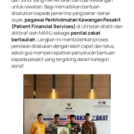
dari Johor yang memerlukan bantuan kewangan
untuk rawatan. Bagi memastikan bantuan
disalurkan kepada penerima yang benar-benar
layak,
pegawai Perkhidmatan Kewangan Pesakit
(Patient Financial Services)
di IJN telah dilatih dan
diiktiraf oleh MAINJ sebagai
penilai zakat
bertauliah
. Langkah ini membolehkan proses
penilaian dilakukan dengan lebih cepat dan telus,
sekali gus mempercepatkan penyaluran bantuan
kepada pesakit yang tergolong dalam kategori
asnaf.