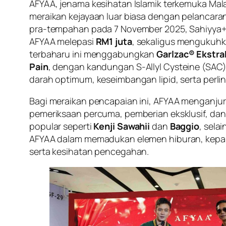
AFYAA, jenama kesihatan Islamik terkemuka Mal
meraikan kejayaan luar biasa dengan pelancara
pra-tempahan pada 7 November 2025, Sahiyya
AFYAA melepasi
RM1 juta
, sekaligus mengukuhk
terbaharu ini menggabungkan
Garlzac® Ekstr
Pain
, dengan kandungan S-Allyl Cysteine (SAC)
darah optimum, keseimbangan lipid, serta per
Bagi meraikan pencapaian ini, AFYAA menganjurk
pemeriksaan percuma, pemberian eksklusif, dan 
popular seperti
Kenji Sawahii
dan
Baggio
, sela
AFYAA dalam memadukan elemen hiburan, kepak
serta kesihatan pencegahan.