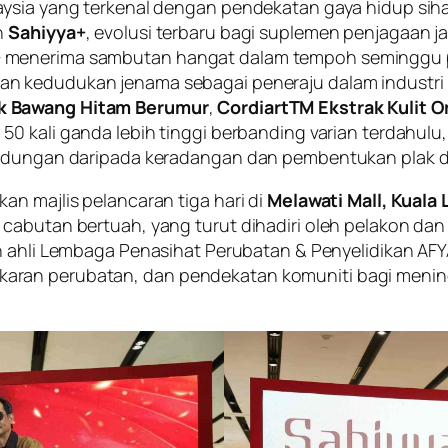
aysia yang terkenal dengan pendekatan gaya hidup sih
n
Sahiyya+
, evolusi terbaru bagi suplemen penjagaan j
+ menerima sambutan hangat dalam tempoh seminggu 
an kedudukan jenama sebagai peneraju dalam industri k
ak Bawang Hitam Berumur
,
CordiartTM Ekstrak Kulit O
 50 kali ganda lebih tinggi berbanding varian terdahul
lindungan daripada keradangan dan pembentukan plak d
an majlis pelancaran tiga hari di
Melawati Mall, Kuala
cabutan bertuah, yang turut dihadiri oleh pelakon dan
in ahli Lembaga Penasihat Perubatan & Penyelidikan A
aran perubatan, dan pendekatan komuniti bagi menin