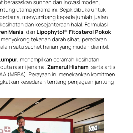
at berasaskan sunnah dan inovasi moden,
antung utama jenama ini. Sejak dibuka untuk
pertama, menyumbang kepada jumlah jualan
esihatan dan kesejahteraan halal. Formulasi
ren Manis
, dan
Lipophytol® Fitosterol Pokok
u, menyokong tekanan darah sihat, peredaran
alam satu sachet harian yang mudah diambil.
 Lumpur
, menampilkan ceramah kesihatan,
 duta rasmi jenama,
Zamarul Hisham
, serta artis
FYAA (MRBA). Perayaan ini menekankan komitmen
gkatkan kesedaran tentang penjagaan jantung