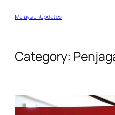
Skip
to
MalaysianUpdates
content
Category:
Penjag