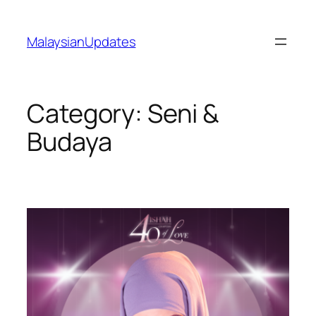
Skip
to
MalaysianUpdates
content
Category:
Seni &
Budaya