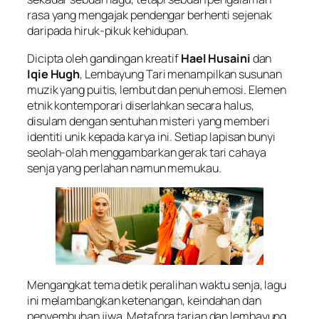
rasa yang mengajak pendengar berhenti sejenak
daripada hiruk-pikuk kehidupan.
Dicipta oleh gandingan kreatif
Hael Husaini
dan
Iqie Hugh
,
Lembayung Tari
menampilkan susunan
muzik yang puitis, lembut dan penuh emosi. Elemen
etnik kontemporari diserlahkan secara halus,
disulam dengan sentuhan misteri yang memberi
identiti unik kepada karya ini. Setiap lapisan bunyi
seolah-olah menggambarkan gerak tari cahaya
senja yang perlahan namun memukau.
Mengangkat tema detik peralihan waktu senja, lagu
ini melambangkan ketenangan, keindahan dan
penyembuhan jiwa. Metafora tarian dan lembayung