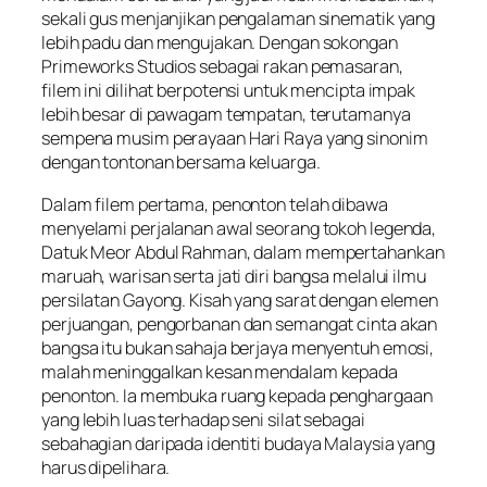
sekali gus menjanjikan pengalaman sinematik yang
lebih padu dan mengujakan. Dengan sokongan
Primeworks Studios sebagai rakan pemasaran,
filem ini dilihat berpotensi untuk mencipta impak
lebih besar di pawagam tempatan, terutamanya
sempena musim perayaan Hari Raya yang sinonim
dengan tontonan bersama keluarga.
Dalam filem pertama, penonton telah dibawa
menyelami perjalanan awal seorang tokoh legenda,
Datuk Meor Abdul Rahman, dalam mempertahankan
maruah, warisan serta jati diri bangsa melalui ilmu
persilatan Gayong. Kisah yang sarat dengan elemen
perjuangan, pengorbanan dan semangat cinta akan
bangsa itu bukan sahaja berjaya menyentuh emosi,
malah meninggalkan kesan mendalam kepada
penonton. Ia membuka ruang kepada penghargaan
yang lebih luas terhadap seni silat sebagai
sebahagian daripada identiti budaya Malaysia yang
harus dipelihara.