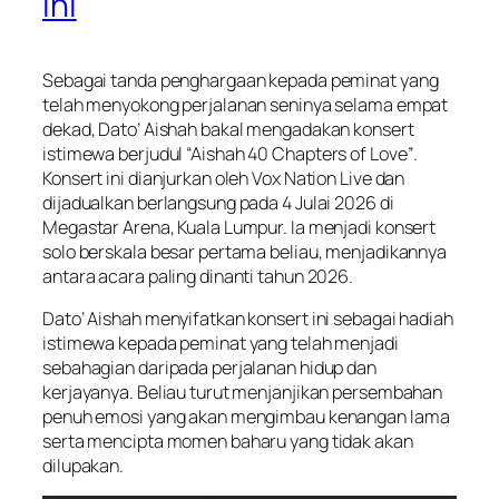
Ini
Sebagai tanda penghargaan kepada peminat yang
telah menyokong perjalanan seninya selama empat
dekad, Dato’ Aishah bakal mengadakan konsert
istimewa berjudul
“Aishah 40 Chapters of Love”
.
Konsert ini dianjurkan oleh Vox Nation Live dan
dijadualkan berlangsung pada 4 Julai 2026 di
Megastar Arena, Kuala Lumpur. Ia menjadi konsert
solo berskala besar pertama beliau, menjadikannya
antara acara paling dinanti tahun 2026.
Dato’ Aishah menyifatkan konsert ini sebagai hadiah
istimewa kepada peminat yang telah menjadi
sebahagian daripada perjalanan hidup dan
kerjayanya. Beliau turut menjanjikan persembahan
penuh emosi yang akan mengimbau kenangan lama
serta mencipta momen baharu yang tidak akan
dilupakan.