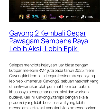
Gayong 2 Kembali Gegar
Pawagam Sempena Raya –
Lebih Aksi, Lebih Epik!
Selepas mencipta kejayaan luar biasa dengan
kutipan melebihi RM4 juta pada tahun 2025, filem
Gayong
kini kembali dengan kesinambungan yang
lebih epik menerusi
Gayong 2
, sebuah naskhah yang
dinanti-nantikan oleh peminat filem tempatan,
khususnya penggemar genre aksi dan warisan
budaya. Kali ini,
Gayong 2
tampil dengan skala
produksi yang lebih besar, naratif yang lebih
mendalam serta aksi yang jauh lebih mendebarkan,