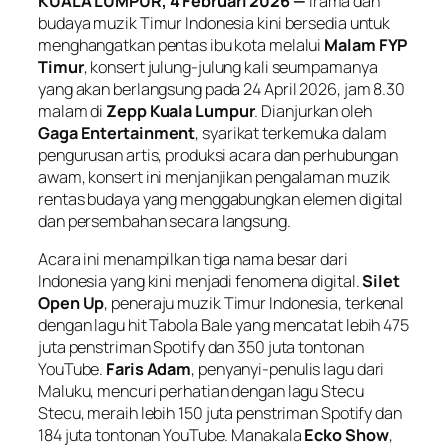
KUALA LUMPUR, 4 Februari 2026 —
Irama dan
budaya muzik Timur Indonesia kini bersedia untuk
menghangatkan pentas ibu kota melalui
Malam FYP
Timur
, konsert julung-julung kali seumpamanya
yang akan berlangsung pada 24 April 2026, jam 8.30
malam di
Zepp Kuala Lumpur
. Dianjurkan oleh
Gaga Entertainment
, syarikat terkemuka dalam
pengurusan artis, produksi acara dan perhubungan
awam, konsert ini menjanjikan pengalaman muzik
rentas budaya yang menggabungkan elemen digital
dan persembahan secara langsung.
Acara ini menampilkan tiga nama besar dari
Indonesia yang kini menjadi fenomena digital.
Silet
Open Up
, peneraju muzik Timur Indonesia, terkenal
dengan lagu hit
Tabola Bale
yang mencatat lebih 475
juta penstriman Spotify dan 350 juta tontonan
YouTube.
Faris Adam
, penyanyi-penulis lagu dari
Maluku, mencuri perhatian dengan lagu
Stecu
Stecu
, meraih lebih 150 juta penstriman Spotify dan
184 juta tontonan YouTube. Manakala
Ecko Show
,