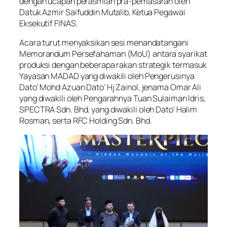
dengan ucapan perasmian pra-pemasaran oleh
Datuk Azmir Saifuddin Mutalib, Ketua Pegawai
Eksekutif FINAS.
Acara turut menyaksikan sesi menandatangani
Memorandum Persefahaman (MoU) antara syarikat
produksi dengan beberapa rakan strategik termasuk
Yayasan MADAD yang diwakili oleh Pengerusinya
Dato’ Mohd Azuan Dato’ Hj Zainol, jenama Omar Ali
yang diwakili oleh Pengarahnya Tuan Sulaiman Idris,
SPECTRA Sdn. Bhd. yang diwakili oleh Dato’ Halim
Rosman, serta RFC Holding Sdn. Bhd.