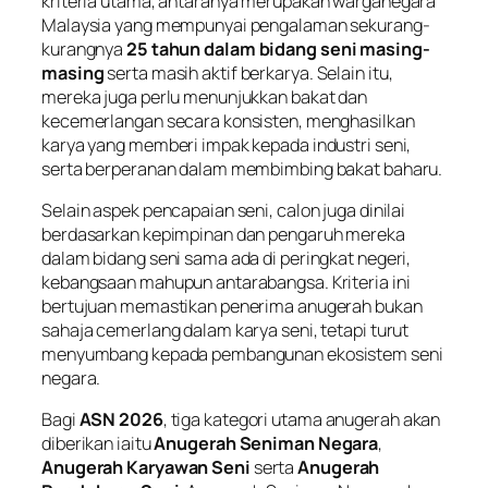
kriteria utama, antaranya merupakan warganegara
Malaysia yang mempunyai pengalaman sekurang-
kurangnya
25 tahun dalam bidang seni masing-
masing
serta masih aktif berkarya. Selain itu,
mereka juga perlu menunjukkan bakat dan
kecemerlangan secara konsisten, menghasilkan
karya yang memberi impak kepada industri seni,
serta berperanan dalam membimbing bakat baharu.
Selain aspek pencapaian seni, calon juga dinilai
berdasarkan kepimpinan dan pengaruh mereka
dalam bidang seni sama ada di peringkat negeri,
kebangsaan mahupun antarabangsa. Kriteria ini
bertujuan memastikan penerima anugerah bukan
sahaja cemerlang dalam karya seni, tetapi turut
menyumbang kepada pembangunan ekosistem seni
negara.
Bagi
ASN 2026
, tiga kategori utama anugerah akan
diberikan iaitu
Anugerah Seniman Negara
,
Anugerah Karyawan Seni
serta
Anugerah