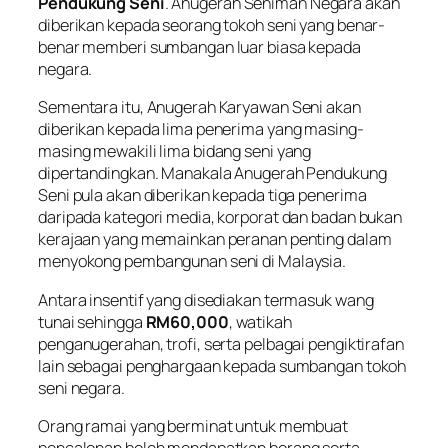
Pendukung Seni
. Anugerah Seniman Negara akan
diberikan kepada seorang tokoh seni yang benar-
benar memberi sumbangan luar biasa kepada
negara.
Sementara itu, Anugerah Karyawan Seni akan
diberikan kepada lima penerima yang masing-
masing mewakili lima bidang seni yang
dipertandingkan. Manakala Anugerah Pendukung
Seni pula akan diberikan kepada tiga penerima
daripada kategori media, korporat dan badan bukan
kerajaan yang memainkan peranan penting dalam
menyokong pembangunan seni di Malaysia.
Antara insentif yang disediakan termasuk wang
tunai sehingga
RM60,000
, watikah
penganugerahan, trofi, serta pelbagai pengiktirafan
lain sebagai penghargaan kepada sumbangan tokoh
seni negara.
Orang ramai yang berminat untuk membuat
pencalonan boleh mendapatkan borang serta