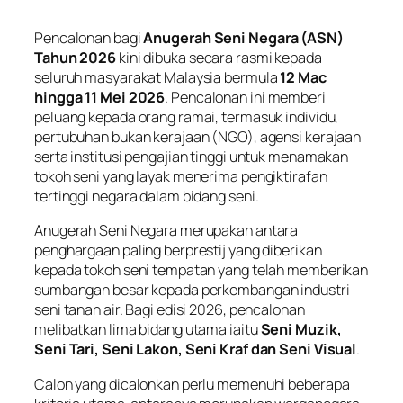
Pencalonan bagi
Anugerah Seni Negara (ASN)
Tahun 2026
kini dibuka secara rasmi kepada
seluruh masyarakat Malaysia bermula
12 Mac
hingga 11 Mei 2026
. Pencalonan ini memberi
peluang kepada orang ramai, termasuk individu,
pertubuhan bukan kerajaan (NGO), agensi kerajaan
serta institusi pengajian tinggi untuk menamakan
tokoh seni yang layak menerima pengiktirafan
tertinggi negara dalam bidang seni.
Anugerah Seni Negara merupakan antara
penghargaan paling berprestij yang diberikan
kepada tokoh seni tempatan yang telah memberikan
sumbangan besar kepada perkembangan industri
seni tanah air. Bagi edisi 2026, pencalonan
melibatkan lima bidang utama iaitu
Seni Muzik,
Seni Tari, Seni Lakon, Seni Kraf dan Seni Visual
.
Calon yang dicalonkan perlu memenuhi beberapa