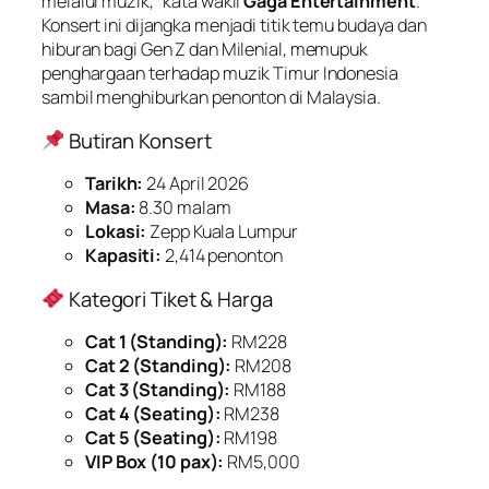
melalui muzik,” kata wakil
Gaga Entertainment
.
Konsert ini dijangka menjadi titik temu budaya dan
hiburan bagi Gen Z dan Milenial, memupuk
penghargaan terhadap muzik Timur Indonesia
sambil menghiburkan penonton di Malaysia.
Butiran Konsert
Tarikh:
24 April 2026
Masa:
8.30 malam
Lokasi:
Zepp Kuala Lumpur
Kapasiti:
2,414 penonton
Kategori Tiket & Harga
Cat 1 (Standing):
RM228
Cat 2 (Standing):
RM208
Cat 3 (Standing):
RM188
Cat 4 (Seating):
RM238
Cat 5 (Seating):
RM198
VIP Box (10 pax):
RM5,000