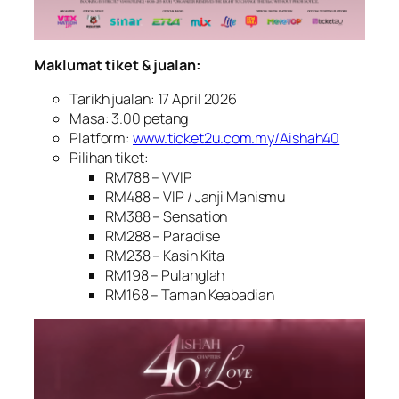
Maklumat tiket & jualan:
Tarikh jualan: 17 April 2026
Masa: 3.00 petang
Platform:
www.ticket2u.com.my/Aishah40
Pilihan tiket:
RM788 – VVIP
RM488 – VIP / Janji Manismu
RM388 – Sensation
RM288 – Paradise
RM238 – Kasih Kita
RM198 – Pulanglah
RM168 – Taman Keabadian