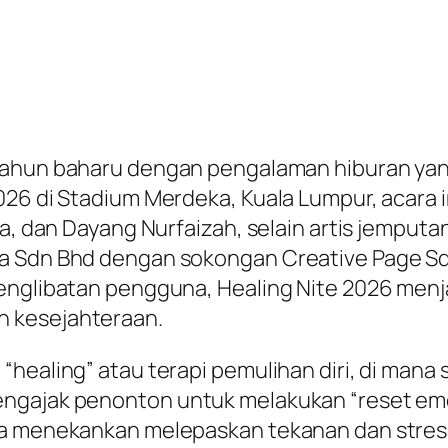
tahun baharu dengan pengalaman hiburan yang
026 di Stadium Merdeka, Kuala Lumpur, acara 
la, dan Dayang Nurfaizah, selain artis jemputa
ra Sdn Bhd dengan sokongan Creative Page S
penglibatan pengguna, Healing Nite 2026 menj
n kesejahteraan.
“healing” atau terapi pemulihan diri, di ma
engajak penonton untuk melakukan “reset em
la menekankan melepaskan tekanan dan stress 