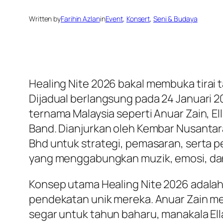
Written by
Farihin Azlan
in
Event
, 
Konsert
, 
Seni & Budaya
Healing Nite 2026
bakal membuka tirai 
Dijadual berlangsung pada 24 Januari 2
ternama Malaysia seperti Anuar Zain, El
Band. Dianjurkan oleh Kembar Nusanta
Bhd untuk strategi, pemasaran, serta 
yang menggabungkan muzik, emosi, da
Konsep utama Healing Nite 2026 adalah 
pendekatan unik mereka. Anuar Zain m
segar untuk tahun baharu, manakala El