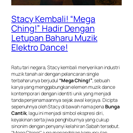
Stacy Kembali! “Mega
Ching!” Hadir Dengan
Letupan Baharu Muzik
Elektro Dance!
Ratu tari negara, Stacy kembali menyerikan industri
muzik tanah air dengan pelancaran single
terbaharunya berjudul
“Mega Ching!”
, sebuah
karya yang menggabungkan elemen muzik dance
kontemporari dengan identiti unik yang menjadi
tanda penjenamaannya sejak awal kerjaya. Dicipta
sepenuhnya oleh Stacy di bawah nama pena
Bunga
Cantik
, lagu ini menjadi simbol ekspresi diri,
keyakinan serta jiwa penghiburnya yang cukup
sinonim dengan penyanyi kelahiran Sabah tersebut.
“Mega Ching!” juga menandakan kemunculan