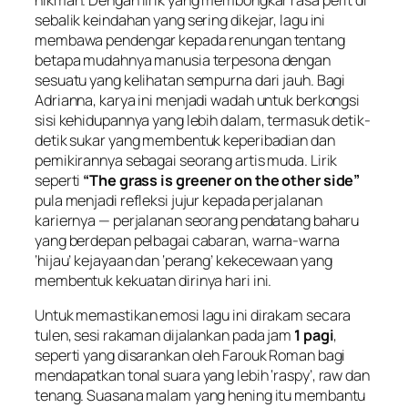
hikmah. Dengan lirik yang membongkar rasa perit di
sebalik keindahan yang sering dikejar, lagu ini
membawa pendengar kepada renungan tentang
betapa mudahnya manusia terpesona dengan
sesuatu yang kelihatan sempurna dari jauh. Bagi
Adrianna, karya ini menjadi wadah untuk berkongsi
sisi kehidupannya yang lebih dalam, termasuk detik-
detik sukar yang membentuk keperibadian dan
pemikirannya sebagai seorang artis muda. Lirik
seperti
“The grass is greener on the other side”
pula menjadi refleksi jujur kepada perjalanan
kariernya — perjalanan seorang pendatang baharu
yang berdepan pelbagai cabaran, warna-warna
‘hijau’ kejayaan dan ‘perang’ kekecewaan yang
membentuk kekuatan dirinya hari ini.
Untuk memastikan emosi lagu ini dirakam secara
tulen, sesi rakaman dijalankan pada jam
1 pagi
,
seperti yang disarankan oleh Farouk Roman bagi
mendapatkan tonal suara yang lebih ‘raspy’, raw dan
tenang. Suasana malam yang hening itu membantu