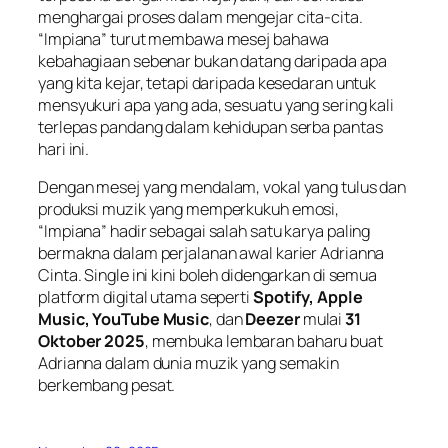
menghargai proses dalam mengejar cita-cita.
“Impiana” turut membawa mesej bahawa
kebahagiaan sebenar bukan datang daripada apa
yang kita kejar, tetapi daripada kesedaran untuk
mensyukuri apa yang ada, sesuatu yang sering kali
terlepas pandang dalam kehidupan serba pantas
hari ini.
Dengan mesej yang mendalam, vokal yang tulus dan
produksi muzik yang memperkukuh emosi,
“Impiana” hadir sebagai salah satu karya paling
bermakna dalam perjalanan awal karier Adrianna
Cinta. Single ini kini boleh didengarkan di semua
platform digital utama seperti
Spotify, Apple
Music, YouTube Music
, dan
Deezer
mulai
31
Oktober 2025
, membuka lembaran baharu buat
Adrianna dalam dunia muzik yang semakin
berkembang pesat.