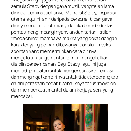
semula Stacy dengan gaya muzik yang telah lama
dirindui peminat setianya. Menurut Stacy, inspirasi
utama lagu ini lahir daripada personaliti dan gaya
dirinya sendiri, terutamanya ketika berada di atas
pentas mengimbangi nyanyian dan tarian. Istilah
“mega ching” membawa makna yang dekat dengan
karakter yang pernah dibawanya dahulu — reaksi
spontan yang mencerminkan cara dirinya
mengatasi rasa gementar sambil mengekalkan
disiplin persembahan. Bagi Stacy, lagu ini juga
menjadi jambatan untuk mengekspresikan emosi
dan mengingatkan dirinya untuk tidak terperangkap
dalam perasaan negatif, sebaliknya terus ‘move on’
dan memperkuat mental dalam kerjaya seni yang
mencabar.