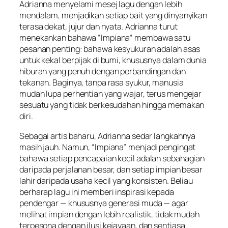
Adrianna menyelami mesej lagu dengan lebih
mendalam, menjadikan setiap bait yang dinyanyikan
terasa dekat, jujur dan nyata. Adrianna turut
menekankan bahawa “Impiana” membawa satu
pesanan penting: bahawa kesyukuran adalah asas
untuk kekal berpijak di bumi, khususnya dalam dunia
hiburan yang penuh dengan perbandingan dan
tekanan. Baginya, tanpa rasa syukur, manusia
mudah lupa perhentian yang wajar, terus mengejar
sesuatu yang tidak berkesudahan hingga memakan
diri.
Sebagai artis baharu, Adrianna sedar langkahnya
masih jauh. Namun, “Impiana” menjadi pengingat
bahawa setiap pencapaian kecil adalah sebahagian
daripada perjalanan besar, dan setiap impian besar
lahir daripada usaha kecil yang konsisten. Beliau
berharap lagu ini memberi inspirasi kepada
pendengar — khususnya generasi muda — agar
melihat impian dengan lebih realistik, tidak mudah
terpesona dengan ilusi kejayaan, dan sentiasa