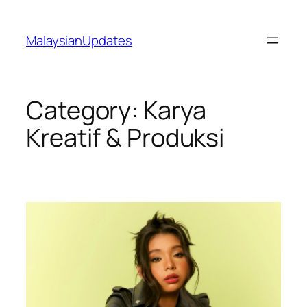
Skip
to
MalaysianUpdates
content
Category:
Karya
Kreatif & Produksi