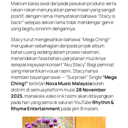
Maklum balas awal daripada pasukan produksi serta
rakan-rakan menunjukkan penerimaan yang sangat
positif, dengan ramai menyatakan bahawa “Stacy is
back!” selepas sekian lama tidak mendengar genre
yang begitu sinonim dengannya.
Stacy turut mengesahkan bahawa “Mega Ching!”
merupakan sebahagian daripada projek album
baharu yang sedang dalam proses rakaman,
menandakan fasa baharu perjalanan muziknya
selepas kejayaan konsert “Aku Stacy”. Bagi peminat
yang menantikan visual rasmi, Stacy hanya
memberi bayangan awal — “Surprise!”. Single
“Mega
Ching!”
terbitan
Nova Music Malaysia
boleh
distrim di semua platform mulai
28 November
2025
, manakala video lirik rasmi akan ditayangkan
pada hari yang sama di saluran YouTube
Rhythm &
Rhyme Entertainment
pada jam 8 malam.