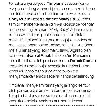
terbaharunya berjudul
“Impiana”
, sebuah karya
yang sarat dengan emosi jujur, renungan kehidupan
dan inti kesyukuran, diterbitkan di bawah edaran
Sony Music Entertainment Malaysia
. Selepas
tampil memperkenalkan dirinya kepada pendengar
menerusi single romantik “My Baby”, Adrianna kini
membawa sisi yang lebih matang dan reflektif
melalui “Impiana”, lagu yang mengajak pendengar
melihat kembali makna impian, realiti dan harapan
melalui lensa yang lebih manusiawi. Digarap oleh
komposer
Syaizul Amal
, lirik oleh
Ain Maisarah
,
dan diterbitkan oleh produser muzik
Farouk Roman
,
karya ini bukan sahaja menonjolkan kelembutan
vokal Adrianna tetapi juga keberaniannya
menyampaikan emosi sebenar tanpa berselindung.
“Impiana” menyelami tema yang jarang disentuh
oleh penyanyi baharu — tentang impian yang indah
tetapi adakalanya hanya ilusi, dan tentang realiti
yang tidak selalu manis namun sarat dengan