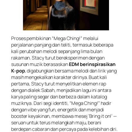
Proses pembikinan “Mega Ching!” melalui
perjalanan panjang dan teliti, termasuk beberapa
kali perubahan melodi sepanjang lima bulan
rakaman. Stacy turut bereksperimen dengan
susunan muzik berasaskan
EDM berinspirasikan
K-pop
, digabungkan bersama melodi dan lirik yang
masih mengekalkan karakter dirinya. Buat kali
pertama, Stacy turut menyelitkan elemen rap
dengan dialek Sabah, menjadikan lagu ini antara
karya paling segar dan berbeza dalam katalog
muziknya. Dari segi identiti, “Mega Ching!” hadir
dengan vibe yang fun, energetik dan menjadi
booster keyakinan, membawa mesej ‘Bring it on!’ —
seruan untuk terus melangkah maju, berani
berdepan cabaran dan percaya pada kelebihan diri.