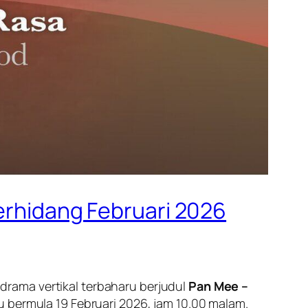
terhidang Februari 2026
rama vertikal terbaharu berjudul
Pan Mee –
u bermula 19 Februari 2026, jam 10.00 malam.