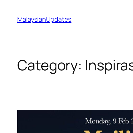
Skip
to
MalaysianUpdates
content
Category:
Inspira