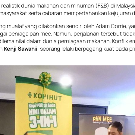
h realistik dunia makanan dan minuman (F&B) di Malay
 masyarakat serta cabaran mempertahankan kejujuran da
ng mualaf yang dilakonkan sendiri oleh Adam Corrie, y
ai peniaga pan mee. Namun, perjalanan tersebut tidak
dilema nilai dalam dunia perniagaan makanan. Konflik
eh
Kenji Sawahii
, seorang lelaki berpegang kuat pada p