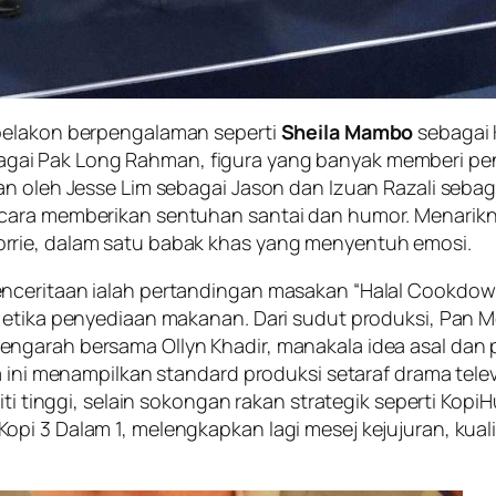
 pelakon berpengalaman seperti
Sheila Mambo
sebagai 
gai Pak Long Rahman, figura yang banyak memberi pen
an oleh Jesse Lim sebagai Jason dan Izuan Razali seba
acara memberikan sentuhan santai dan humor. Menarikn
rrie, dalam satu babak khas yang menyentuh emosi.
nceritaan ialah pertandingan masakan “Halal Cookdown
n etika penyediaan makanan. Dari sudut produksi, Pan
garah bersama Ollyn Khadir, manakala idea asal dan p
ma ini menampilkan standard produksi setaraf drama te
ti tinggi, selain sokongan rakan strategik seperti KopiHu
pi 3 Dalam 1, melengkapkan lagi mesej kejujuran, kuali