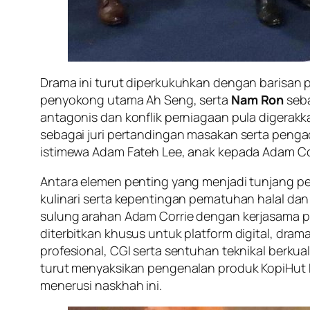
Drama ini turut diperkukuhkan dengan barisan
penyokong utama Ah Seng, serta
Nam Ron
seba
antagonis dan konflik perniagaan pula digerakk
sebagai juri pertandingan masakan serta peng
istimewa Adam Fateh Lee, anak kepada Adam Co
Antara elemen penting yang menjadi tunjang pe
kulinari serta kepentingan pematuhan halal da
sulung arahan Adam Corrie dengan kerjasama pen
diterbitkan khusus untuk platform digital, dra
profesional, CGI serta sentuhan teknikal berkuali
turut menyaksikan pengenalan produk KopiHut Ko
menerusi naskhah ini.