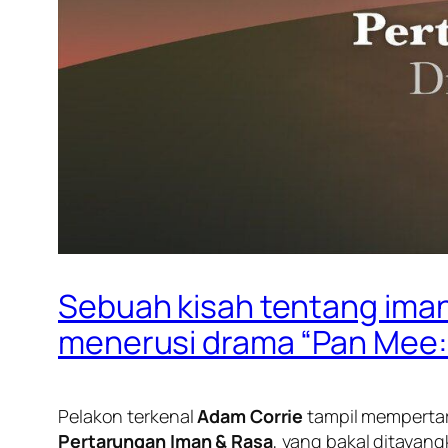
Sebuah kisah tentang iman,
menerusi drama “Pan Mee: 
Pelakon terkenal
Adam Corrie
tampil mempertar
Pertarungan Iman & Rasa
, yang bakal ditayang