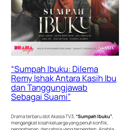
“Sumpah Ibuku: Dilema
Remy Ishak Antara Kasih Ibu
dan Tanggungjawab
Sebagai Suami”
Drama terbaru slot Akasia TV3,
“Sumpah Ibuku”
,
mengangkat kisah keluarga yang penuh konflik,
pengorbanan, dan rahsia yang terpendam. Apabila