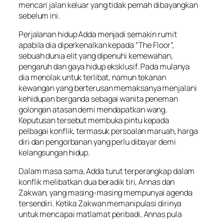
mencari jalan keluar yang tidak pernah dibayangkan
sebelum ini.
Perjalanan hidup Adda menjadi semakin rumit
apabila dia diperkenalkan kepada “The Floor”,
sebuah dunia elit yang dipenuhi kemewahan,
pengaruh dan gaya hidup eksklusif. Pada mulanya
dia menolak untuk terlibat, namun tekanan
kewangan yang berterusan memaksanya menjalani
kehidupan berganda sebagai wanita peneman
golongan atasan demi mendapatkan wang.
Keputusan tersebut membuka pintu kepada
pelbagai konflik, termasuk persoalan maruah, harga
diri dan pengorbanan yang perlu dibayar demi
kelangsungan hidup.
Dalam masa sama, Adda turut terperangkap dalam
konflik melibatkan dua beradik tiri, Annas dan
Zakwan, yang masing-masing mempunyai agenda
tersendiri. Ketika Zakwan memanipulasi dirinya
untuk mencapai matlamat peribadi, Annas pula