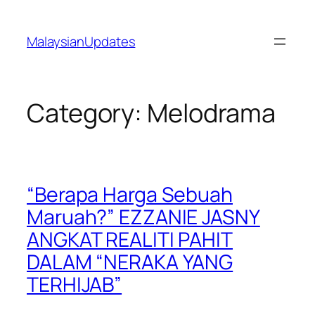
Skip
to
MalaysianUpdates
content
Category:
Melodrama
“Berapa Harga Sebuah
Maruah?” EZZANIE JASNY
ANGKAT REALITI PAHIT
DALAM “NERAKA YANG
TERHIJAB”