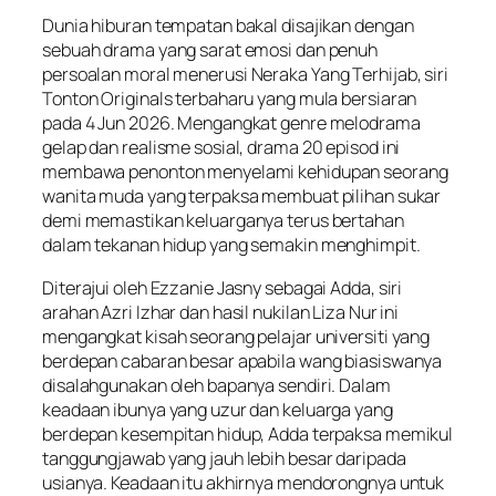
Dunia hiburan tempatan bakal disajikan dengan
sebuah drama yang sarat emosi dan penuh
persoalan moral menerusi
Neraka Yang Terhijab
, siri
Tonton Originals terbaharu yang mula bersiaran
pada 4 Jun 2026. Mengangkat genre melodrama
gelap dan realisme sosial, drama 20 episod ini
membawa penonton menyelami kehidupan seorang
wanita muda yang terpaksa membuat pilihan sukar
demi memastikan keluarganya terus bertahan
dalam tekanan hidup yang semakin menghimpit.
Diterajui oleh Ezzanie Jasny sebagai Adda, siri
arahan Azri Izhar dan hasil nukilan Liza Nur ini
mengangkat kisah seorang pelajar universiti yang
berdepan cabaran besar apabila wang biasiswanya
disalahgunakan oleh bapanya sendiri. Dalam
keadaan ibunya yang uzur dan keluarga yang
berdepan kesempitan hidup, Adda terpaksa memikul
tanggungjawab yang jauh lebih besar daripada
usianya. Keadaan itu akhirnya mendorongnya untuk