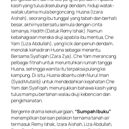
kasih yang tulus diselubungi dendam, hidup watak-
watak utama mula bergoncang. Husna (Izara
Aishah), seorang ibu tunggal yang tabah dan berhati
besar, akhirnya bersatu semula dengan cinta
lamanya, Hadith (Datuk Remy Ishak). Namun
kebahagiaan mereka diuji apabila ibu mentua, Che
Yam (Liza Abdullah), yang licik dan penuh dendam,
menolak kehadiran Husna sebagai menantu.
Bersama Syafiqah (Zara Zya), Che Yam merancang
pelbagai fitnah untuk meruntuhkan rumah tangga
Husna, sehingga wanita itu terpaksa pulang ke
kampung. Di situ, Husna dibantu oleh Nurul Iman
(Syad Mutalib) untuk mendedahkan kejahatan Che
Yam dan Syafiqah, menunjukkan bahawa kasih yang
tulus mampu bertahan walau diuji kebencian dan
pengkhianatan.
Bergenre drama kekeluargaan,
“Sumpah Ibuku”
menampilkan barisan pelakon ternama tanah air
termasuk Remy Ishak, Izara Aishah, Liza Abdullah,