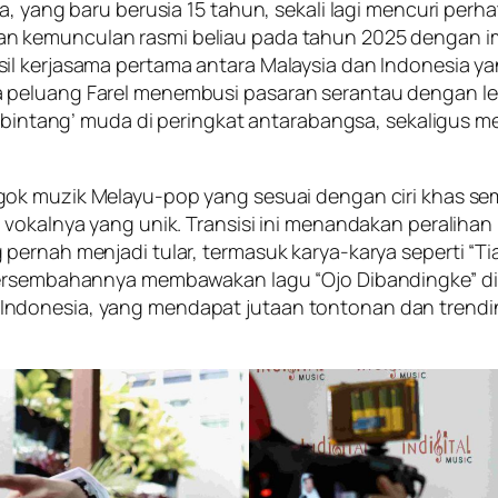
a, yang baru berusia 15 tahun, sekali lagi mencuri perh
n kemunculan rasmi beliau pada tahun 2025 dengan im
l kerjasama pertama antara Malaysia dan Indonesia yang
eluang Farel menembusi pasaran serantau dengan lebih 
i ‘bintang’ muda di peringkat antarabangsa, sekaligus
gok muzik Melayu-pop yang sesuai dengan ciri khas se
 vokalnya yang unik. Transisi ini menandakan peralihan
pernah menjadi tular, termasuk karya-karya seperti “Ti
 persembahannya membawakan lagu “Ojo Dibandingke” di
ndonesia, yang mendapat jutaan tontonan dan trending