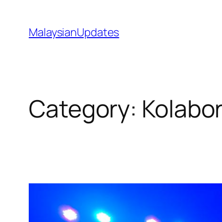
Skip
to
MalaysianUpdates
content
Category:
Kolabo