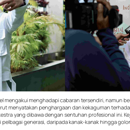
rel mengakui menghadapi cabaran tersendiri, namun be
urut menyatakan penghargaan dan kekaguman terhadap
kestra yang dibawa dengan sentuhan profesional ini. K
mi pelbagai generasi, daripada kanak-kanak hingga gol