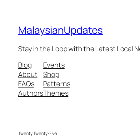
MalaysianUpdates
Stay in the Loop with the Latest Local
Blog
Events
About
Shop
FAQs
Patterns
Authors
Themes
Twenty Twenty-Five