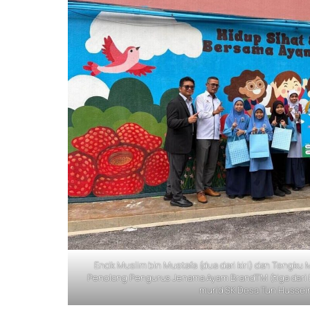
Encik Muslim bin Mustafa (dua dari kiri) dan Tengku M
Penolong Pengurus Jenama Ayam BrandTM (tiga dari 
murid SK Desa Tun Hussei