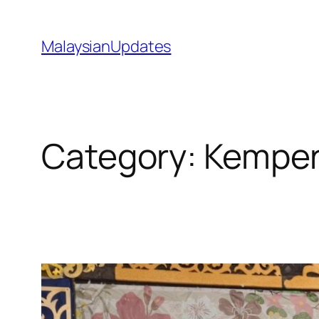
Skip
to
MalaysianUpdates
content
Category:
Kempen