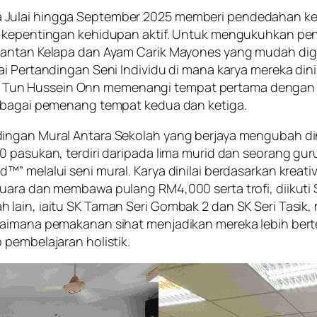
 Julai hingga September 2025 memberi pendedahan ke
ta kepentingan kehidupan aktif. Untuk mengukuhkan p
i Santan Kelapa dan Ayam Carik Mayones yang mudah d
 Pertandingan Seni Individu di mana karya mereka dinila
Desa Tun Hussein Onn memenangi tempat pertama dengan h
sebagai pemenang tempat kedua dan ketiga.
ingan Mural Antara Sekolah yang berjaya mengubah din
0 pasukan, terdiri daripada lima murid dan seorang g
” melalui seni mural. Karya dinilai berdasarkan kreativ
uara dan membawa pulang RM4,000 serta trofi, diikuti
lain, iaitu SK Taman Seri Gombak 2 dan SK Seri Tasik, 
gaimana pemakanan sihat menjadikan mereka lebih bert
 pembelajaran holistik.