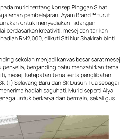
pada murid tentang konsep Pinggan Sihat
engalaman pembelajaran, Ayam Brand™ turut
igunakan untuk menyediakan hidangan
i berdasarkan kreativiti, mesej dan tarikan
adiah RM2,000, diikuti Siti Nur Shakirah binti
ding sekolah menjadi kanvas besar sarat mesej
uru penyelia, berganding bahu menzahirkan tema
iti, mesej, ketepatan tema serta penglibatan
 SK (1) Selayang Baru dan SK Dusun Tua sebagai
menerima hadiah saguhati. Murid seperti Alya
enaga untuk berkarya dan bermain, sekali gus