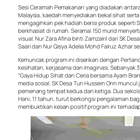
Sesi Ceramah Pemakanan yang diadakan antara
Malaysia, kaedah menyediakan bekal sihat ser
mengagihkan pek hadiah berisi produk sepert
berkhasiat di rumah. Seramai 150 murid menyertai
visual. Nur Zara Afina binti Zamzairil dari SK 
Saari dan Nur Qisya Adelia Mohd Fairuz Azhar 
Kemuncak program ini diserikan dengan Pertand
kesihatan, kerjasama dan imaginasi. Sebanyak 3
“Gaya Hidup Sihat dan Ceria bersama Ayam Brand™
media sosial. SK Desa Tun Hussein Onn muncul j
pemenang tempat kedua dan ketiga. Dua sekolah 
Hani, 11 tahun, turut berkongsi pengalaman ba
membuktikan kesan positif program ini terhadap