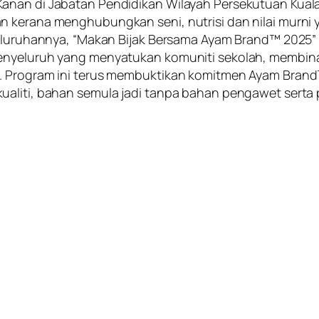
nan di Jabatan Pendidikan Wilayah Persekutuan Kuala L
n kerana menghubungkan seni, nutrisi dan nilai murni
eseluruhannya, “Makan Bijak Bersama Ayam Brand™ 2025
menyeluruh yang menyatukan komuniti sekolah, membin
d. Program ini terus membuktikan komitmen Ayam Bran
ualiti, bahan semula jadi tanpa bahan pengawet serta