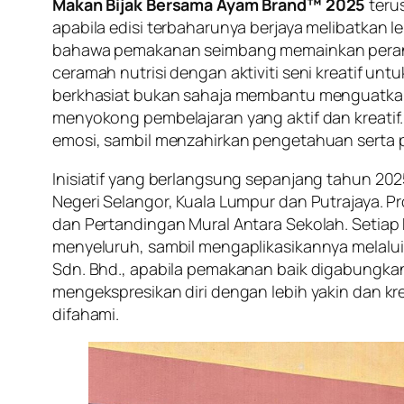
Makan Bijak Bersama Ayam Brand™ 2025
teru
apabila edisi terbaharunya berjaya melibatkan 
bahawa pemakanan seimbang memainkan peranan
ceramah nutrisi dengan aktiviti seni kreatif u
berkhasiat bukan sahaja membantu menguatkan
menyokong pembelajaran yang aktif dan kreati
emosi, sambil menzahirkan pengetahuan serta p
Inisiatif yang berlangsung sepanjang tahun 202
Negeri Selangor, Kuala Lumpur dan Putrajaya. 
dan Pertandingan Mural Antara Sekolah. Seti
menyeluruh, sambil mengaplikasikannya melalui
Sdn. Bhd., apabila pemakanan baik digabungkan
mengekspresikan diri dengan lebih yakin dan kr
difahami.