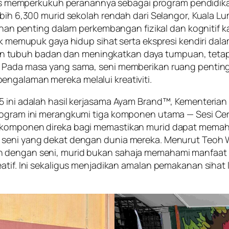
s memperkukuh peranannya sebagai program pendidika
lebih 6,300 murid sekolah rendah dari Selangor, Kuala
 penting dalam perkembangan fizikal dan kognitif 
ntuk memupuk gaya hidup sihat serta ekspresi kendiri d
 tubuh badan dan meningkatkan daya tumpuan, tetapi
f. Pada masa yang sama, seni memberikan ruang pentin
engalaman mereka melalui kreativiti.
5 ini adalah hasil kerjasama Ayam Brand™, Kementerian
Program ini merangkumi tiga komponen utama — Sesi C
ap komponen direka bagi memastikan murid dapat mema
 seni yang dekat dengan dunia mereka. Menurut Teoh W
 dengan seni, murid bukan sahaja memahami manfaat gay
eatif. Ini sekaligus menjadikan amalan pemakanan siha