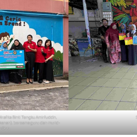
irafita Binti Tengku Amirfuddin,
kanan), bersama guru dan murid-
n Onn
.