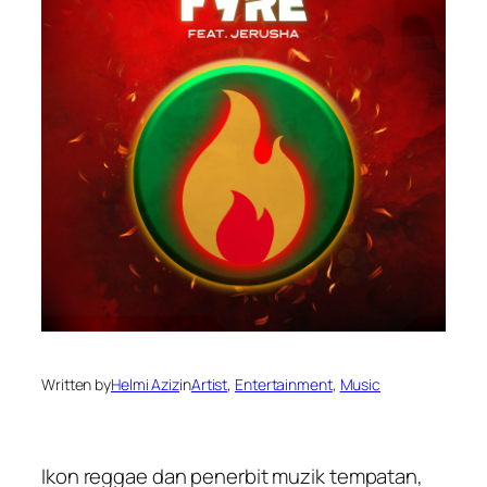
Written by
Helmi Aziz
in
Artist
, 
Entertainment
, 
Music
Ikon reggae dan penerbit muzik tempatan,