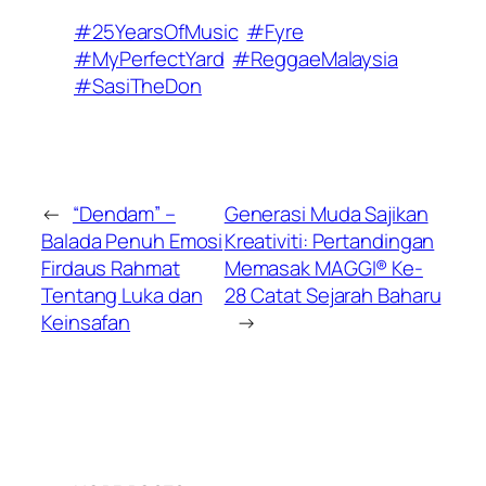
#25YearsOfMusic
#Fyre
#MyPerfectYard
#ReggaeMalaysia
#SasiTheDon
←
“Dendam” –
Generasi Muda Sajikan
Balada Penuh Emosi
Kreativiti: Pertandingan
Firdaus Rahmat
Memasak MAGGI® Ke-
Tentang Luka dan
28 Catat Sejarah Baharu
Keinsafan
→