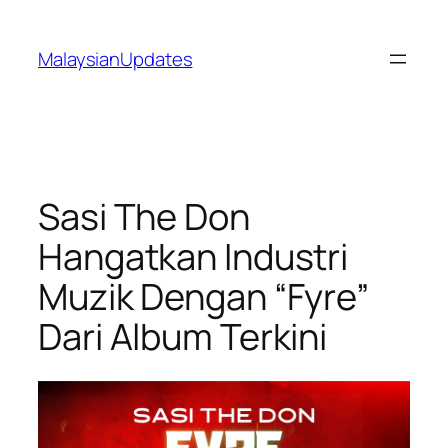
Skip
to
MalaysianUpdates
content
Sasi The Don
Hangatkan Industri
Muzik Dengan “Fyre”
Dari Album Terkini