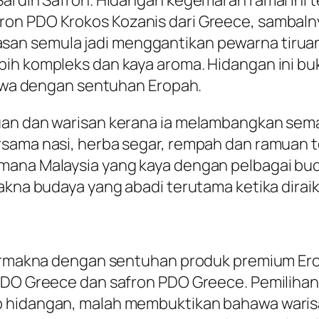
 Sardin Safron. Hidangan kegemaran ramai ini
ron PDO Krokos Kozanis dari Greece, sambaln
an semula jadi menggantikan pewarna tiruan
ih kompleks dan kaya aroma. Hidangan ini buk
imewa dengan sentuhan Eropah.
duan dan warisan kerana ia melambangkan se
rsama nasi, herba segar, rempah dan ramuan
mana Malaysia yang kaya dengan pelbagai bud
makna budaya yang abadi terutama ketika dirai
 bermakna dengan sentuhan produk premium Ero
PDO Greece dan safron PDO Greece. Pemilihan 
p hidangan, malah membuktikan bahawa warisa