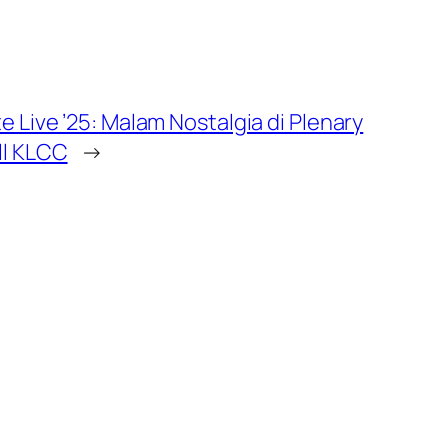
te Live ’25: Malam Nostalgia di Plenary
ll KLCC
→