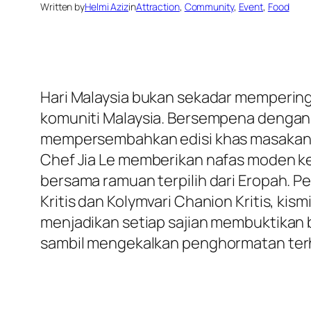
Written by
Helmi Aziz
in
Attraction
, 
Community
, 
Event
, 
Food
Hari Malaysia bukan sekadar mempering
komuniti Malaysia. Bersempena dengan h
mempersembahkan edisi khas masakan M
Chef Jia Le memberikan nafas moden ke
bersama ramuan terpilih dari Eropah. P
Kritis dan Kolymvari Chanion Kritis, ki
menjadikan setiap sajian membuktikan b
sambil mengekalkan penghormatan terh