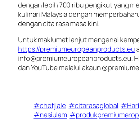
dengan lebih 700 ribu pengikut yang me
kulinari Malaysia dengan memperbaharui
dengan cita rasa masa kini.
Untuk maklumat lanjut mengenai kempe
https://premiumeuropeanproducts.eu
a
info@premiumeuropeanproducts.eu
. 
dan YouTube melalui akaun @premium
#chefjiale
#citarasaglobal
#Hari
#nasiulam
#produkpremiumero