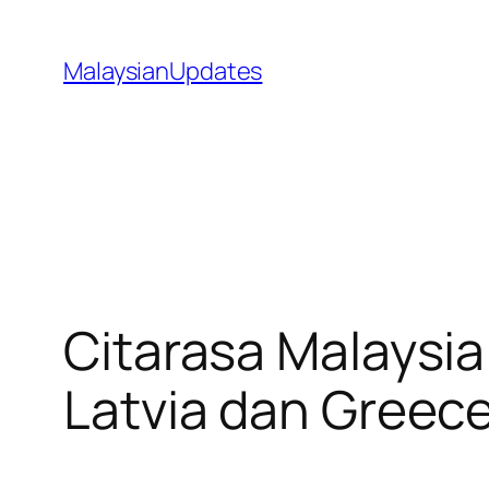
Skip
to
MalaysianUpdates
content
Citarasa Malaysi
Latvia dan Greec