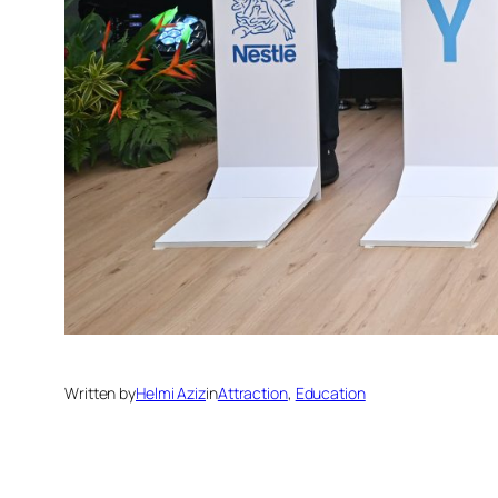
Written by
Helmi Aziz
in
Attraction
, 
Education