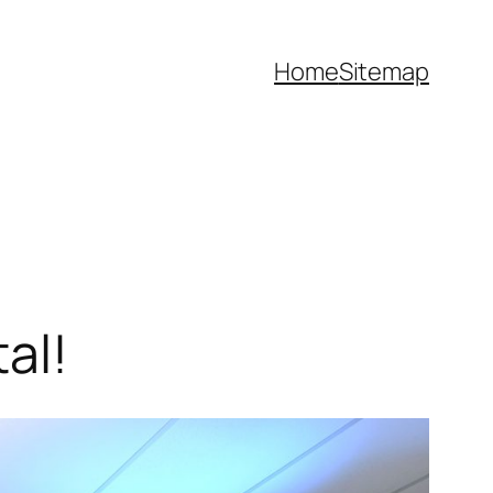
Home
Sitemap
al!