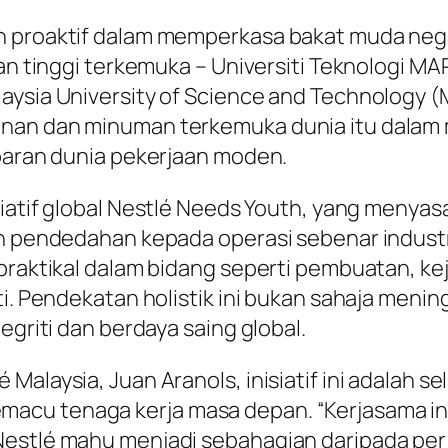
ah proaktif dalam memperkasa bakat muda neg
an tinggi terkemuka – Universiti Teknologi MAR
laysia University of Science and Technology 
anan dan minuman terkemuka dunia itu dalam 
abaran dunia pekerjaan moden.
iatif global
Nestlé Needs Youth
, yang menyas
n pendedahan kepada operasi sebenar industri.
praktikal dalam bidang seperti pembuatan, kej
iti. Pendekatan holistik ini bukan sahaja men
egriti dan berdaya saing global.
Malaysia, Juan Aranols, inisiatif ini adalah s
acu tenaga kerja masa depan. “Kerjasama i
Nestlé mahu menjadi sebahagian daripada pe