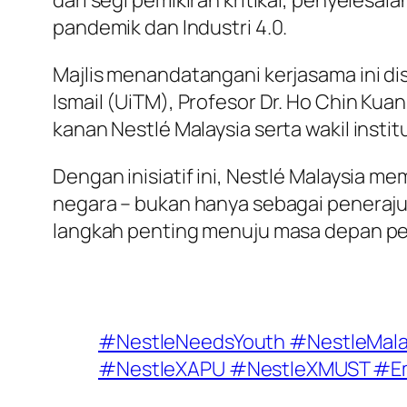
dari segi pemikiran kritikal, penyelesai
pandemik dan Industri 4.0.
Majlis menandatangani kerjasama ini dis
Ismail (UiTM), Profesor Dr. Ho Chin Ku
kanan Nestlé Malaysia serta wakil instit
Dengan inisiatif ini, Nestlé Malaysi
negara – bukan hanya sebagai peneraju
langkah penting menuju masa depan peke
#NestleNeedsYouth #NestleMalay
#NestleXAPU #NestleXMUST #E