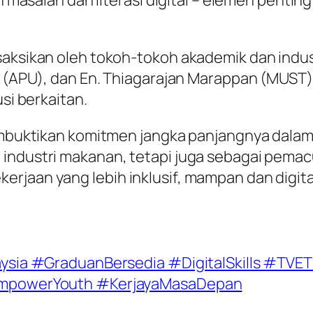
an masalah dan literasi digital – elemen penti
aksikan oleh tokoh-tokoh akademik dan industr
an (APU), dan En. Thiagarajan Marappan (MUST)
usi berkaitan.
a membuktikan komitmen jangka panjangnya 
 industri makanan, tetapi juga sebagai pema
rjaan yang lebih inklusif, mampan dan digita
sia #GraduanBersedia #DigitalSkills #TVE
mpowerYouth #KerjayaMasaDepan