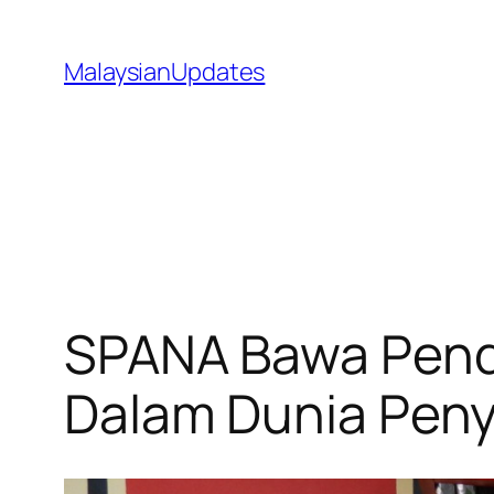
Skip
to
MalaysianUpdates
content
SPANA Bawa Pende
Dalam Dunia Peny