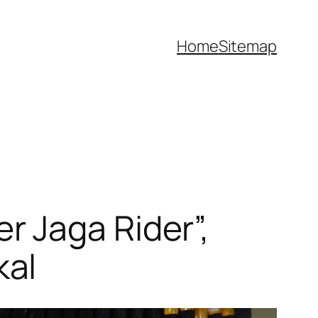
Home
Sitemap
 Jaga Rider”,
kal