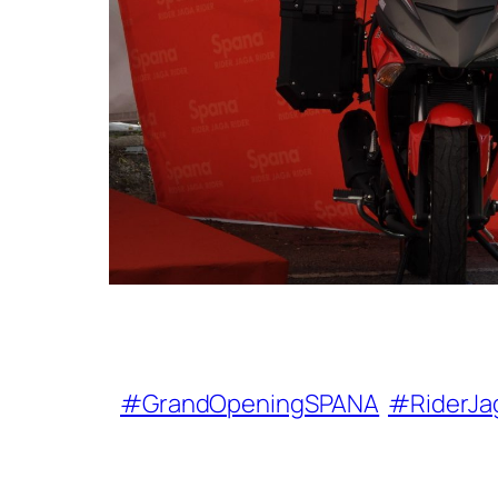
#GrandOpeningSPANA
#RiderJa