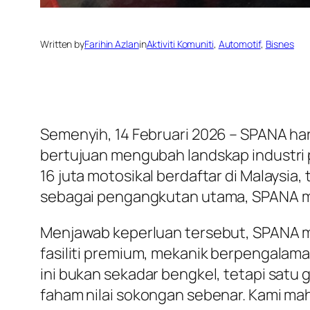
Written by
Farihin Azlan
in
Aktiviti Komuniti
, 
Automotif
, 
Bisnes
Semenyih, 14 Februari 2026 – SPANA har
bertujuan mengubah landskap industri
16 juta motosikal berdaftar di Malaysi
sebagai pengangkutan utama, SPANA men
Menjawab keperluan tersebut, SPANA m
fasiliti premium, mekanik berpengalam
ini bukan sekadar bengkel, tetapi satu ge
faham nilai sokongan sebenar. Kami mahu