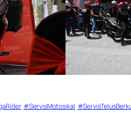
gaRider
#ServisMotosikal
#ServisTelusBerku