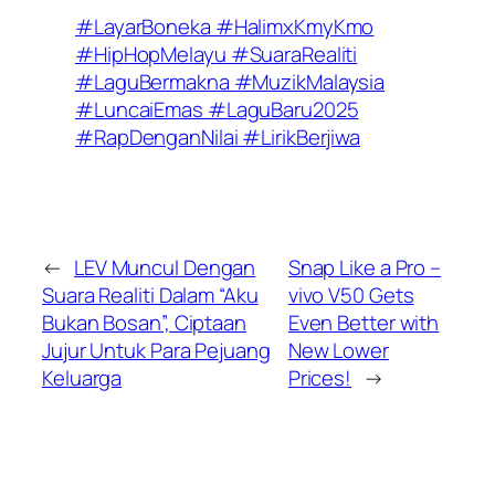
#LayarBoneka #HalimxKmyKmo
#HipHopMelayu #SuaraRealiti
#LaguBermakna #MuzikMalaysia
#LuncaiEmas #LaguBaru2025
#RapDenganNilai #LirikBerjiwa
←
LEV Muncul Dengan
Snap Like a Pro –
Suara Realiti Dalam “Aku
vivo V50 Gets
Bukan Bosan”, Ciptaan
Even Better with
Jujur Untuk Para Pejuang
New Lower
Keluarga
Prices!
→