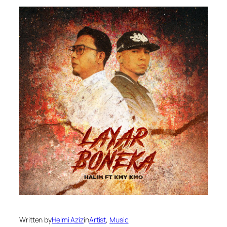
Written by
Helmi Aziz
in
Artist
, 
Music