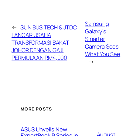
Samsung
←
SUN BUS TECH & JTDC
Galaxy’s
LANCAR USAHA
Smarter
TRANSFORMASI BAKAT
Camera Sees
JOHOR DENGAN GAJI
What You See
PERMULAAN RM4,000
→
MORE POSTS
ASUS Unveils New
August
ExpertBook P Series in