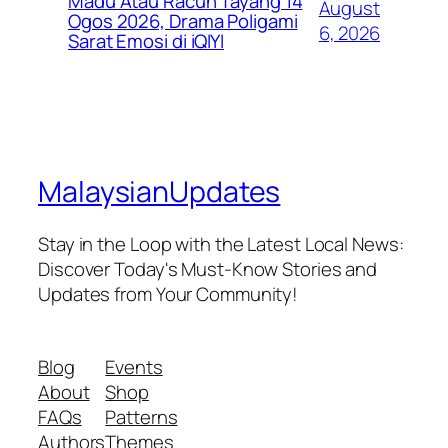
Madu Atau Racun Tayang 14
August
Ogos 2026, Drama Poligami
6, 2026
Sarat Emosi di iQIYI
MalaysianUpdates
Stay in the Loop with the Latest Local News:
Discover Today's Must-Know Stories and
Updates from Your Community!
Blog
Events
About
Shop
FAQs
Patterns
Authors
Themes