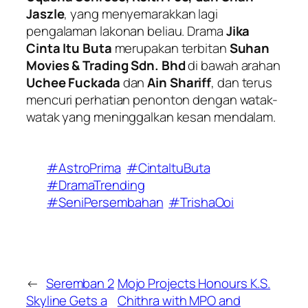
Jaszle
, yang menyemarakkan lagi
pengalaman lakonan beliau. Drama
Jika
Cinta Itu Buta
merupakan terbitan
Suhan
Movies & Trading Sdn. Bhd
di bawah arahan
Uchee Fuckada
dan
Ain Shariff
, dan terus
mencuri perhatian penonton dengan watak-
watak yang meninggalkan kesan mendalam.
#AstroPrima
#CintaItuButa
#DramaTrending
#SeniPersembahan
#TrishaOoi
←
Seremban 2
Mojo Projects Honours K.S.
Skyline Gets a
Chithra with MPO and