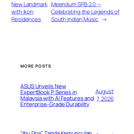
New Landmark
Meendum SPB 2.0 —
with Ikon
Celebrating the Legends of
Residences
South Indian Music
→
MORE POSTS
ASUS Unveils New
August
ExpertBook P Series in
Malaysia with AI Features and
7, 2026
Enterprise-Grade Durability
“Ibu Doa” Tanda Kemunculan