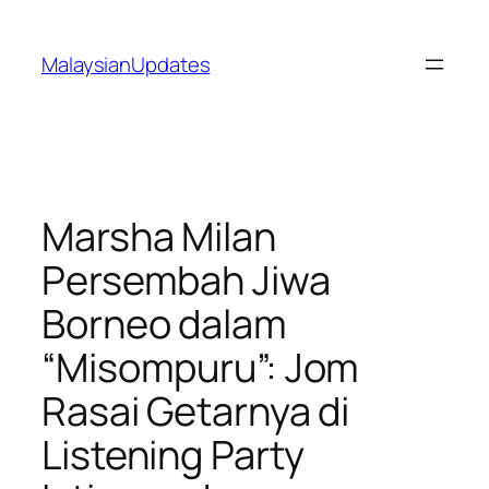
Skip
to
MalaysianUpdates
content
Marsha Milan
Persembah Jiwa
Borneo dalam
“Misompuru”: Jom
Rasai Getarnya di
Listening Party