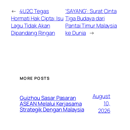
←
4U2C Tegas
‘SAYANG’: Surat Cinta
Hormati Hak Cipta: Isu
Tiga Budaya dari
Lagu Tidak Akan
Pantai Timur Malaysia
Dipandang Ringan
ke Dunia
→
MORE POSTS
August
Guizhou Sasar Pasaran
10,
ASEAN Melalui Kerjasama
Strategik Dengan Malaysia
2026