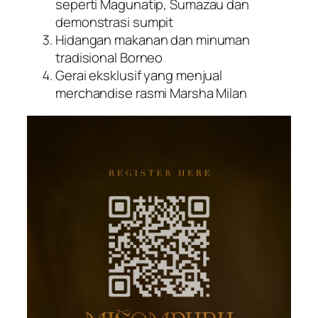
seperti Magunatip, Sumazau dan
demonstrasi sumpit
Hidangan makanan dan minuman
tradisional Borneo
Gerai eksklusif yang menjual
merchandise rasmi Marsha Milan