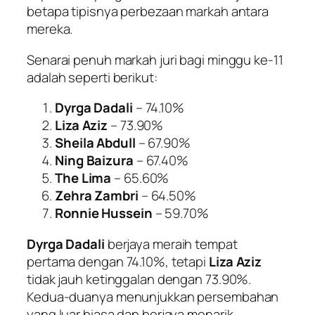
betapa tipisnya perbezaan markah antara
mereka.
Senarai penuh markah juri bagi minggu ke-11
adalah seperti berikut:
Dyrga Dadali
– 74.10%
Liza Aziz
– 73.90%
Sheila Abdull
– 67.90%
Ning Baizura
– 67.40%
The Lima
– 65.60%
Zehra Zambri
– 64.50%
Ronnie Hussein
– 59.70%
Dyrga Dadali
berjaya meraih tempat
pertama dengan 74.10%, tetapi
Liza Aziz
tidak jauh ketinggalan dengan 73.90%.
Kedua-duanya menunjukkan persembahan
yang luar biasa dan berjaya menarik