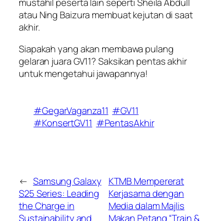
mustahil peserta lain seperti Sheila Abdull
atau Ning Baizura membuat kejutan di saat
akhir.
Siapakah yang akan membawa pulang
gelaran juara GV11? Saksikan pentas akhir
untuk mengetahui jawapannya!
#GegarVaganza11
#GV11
#KonsertGV11
#PentasAkhir
←
Samsung Galaxy
KTMB Mempererat
S25 Series: Leading
Kerjasama dengan
the Charge in
Media dalam Majlis
Sustainability and
Makan Petang “Train &