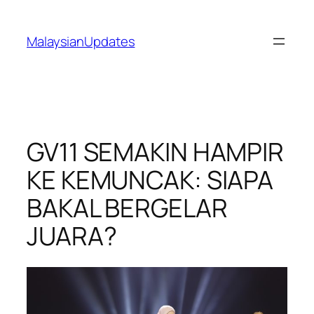
Skip
to
MalaysianUpdates
content
GV11 SEMAKIN HAMPIR
KE KEMUNCAK: SIAPA
BAKAL BERGELAR
JUARA?