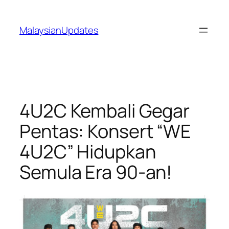
Skip
to
MalaysianUpdates
content
4U2C Kembali Gegar
Pentas: Konsert “WE
4U2C” Hidupkan
Semula Era 90-an!