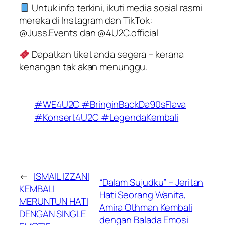
Untuk info terkini, ikuti media sosial rasmi
mereka di Instagram dan TikTok:
@Juss.Events dan @4U2C.official
Dapatkan tiket anda segera – kerana
kenangan tak akan menunggu.
#WE4U2C #BringinBackDa90sFlava
#Konsert4U2C #LegendaKembali
←
ISMAIL IZZANI
“Dalam Sujudku” – Jeritan
KEMBALI
Hati Seorang Wanita,
MERUNTUN HATI
Amira Othman Kembali
DENGAN SINGLE
dengan Balada Emosi