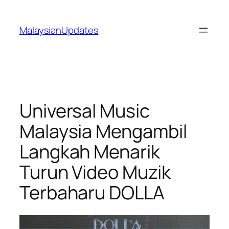
Skip
to
MalaysianUpdates
content
Universal Music
Malaysia Mengambil
Langkah Menarik
Turun Video Muzik
Terbaharu DOLLA