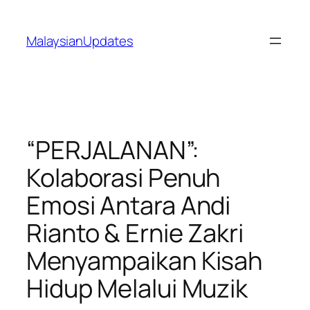
Skip
to
MalaysianUpdates
content
“PERJALANAN”:
Kolaborasi Penuh
Emosi Antara Andi
Rianto & Ernie Zakri
Menyampaikan Kisah
Hidup Melalui Muzik