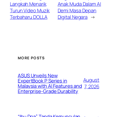
Langkah Menarik
Anak Muda Dalam AI
Turun Video Muzik
Demi Masa Depan
Terbaharu DOLLA
Digital Negara
→
MORE POSTS
ASUS Unveils New
August
ExpertBook P Series in
Malaysia with AI Features and
7, 2026
Enterprise-Grade Durability
“Ibu Doa” Tanda Kemunculan