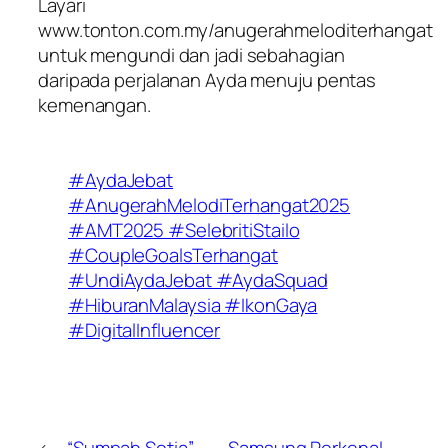
Layari
www.tonton.com.my/anugerahmeloditerhangat
untuk mengundi dan jadi sebahagian
daripada perjalanan Ayda menuju pentas
kemenangan.
#AydaJebat
#AnugerahMelodiTerhangat2025
#AMT2025 #SelebritiStailo
#CoupleGoalsTerhangat
#UndiAydaJebat #AydaSquad
#HiburanMalaysia #IkonGaya
#DigitalInfluencer
←
“Sumpah Setia”
Samsung Perkenal