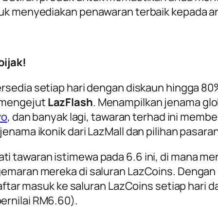
tuk menyediakan penawaran terbaik kepada a
ijak!
rsedia setiap hari dengan diskaun hingga 80
 mengejut
LazFlash
. Menampilkan jenama glob
vo
, dan banyak lagi, tawaran terhad ini membe
enama ikonik dari LazMall dan pilihan pasara
ti tawaran istimewa pada 6.6 ini, di mana m
emaran mereka di saluran LazCoins. Dengan 
aftar masuk ke saluran LazCoins setiap hari d
rnilai RM6.60).