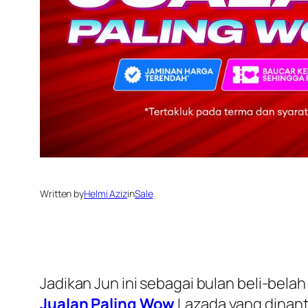
Written by
Helmi Aziz
in
Sale
Jadikan Jun ini sebagai bulan beli-belah
Jualan Paling Wow
Lazada yang dinant