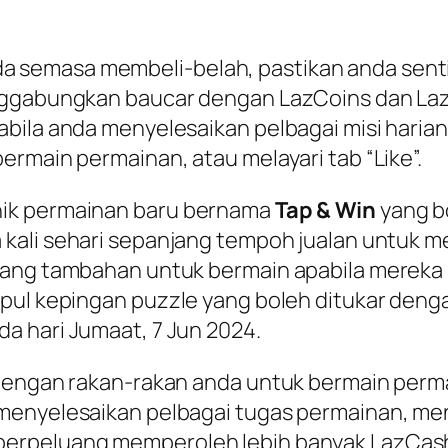
semasa membeli-belah, pastikan anda senti
enggabungkan baucar dengan LazCoins dan L
ila anda menyelesaikan pelbagai misi harian 
ermain permainan, atau melayari tab “
Like
”.
nik permainan baru bernama
Tap & Win
yang bo
 kali sehari sepanjang tempoh jualan untuk 
uang tambahan untuk bermain apabila mereka 
mpul kepingan
puzzle
yang boleh ditukar deng
a hari Jumaat, 7 Jun 2024.
dengan rakan-rakan anda untuk bermain perma
 menyelesaikan pelbagai tugas permainan, m
erpeluang memperoleh lebih banyak LazCash