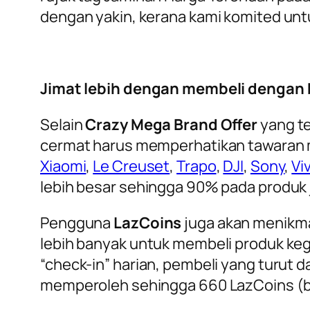
dengan yakin, kerana kami komited un
Jimat lebih dengan membeli dengan b
Selain
Crazy Mega Brand Offer
yang te
cermat harus memperhatikan tawaran
Xiaomi
,
Le Creuset
,
Trapo
,
DJI
,
Sony
,
Vi
lebih besar sehingga 90% pada produk j
Pengguna
LazCoins
juga akan menikma
lebih banyak untuk membeli produk keg
“check-in” harian, pembeli yang turut d
memperoleh sehingga 660 LazCoins (be