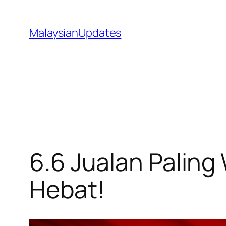
Skip
to
MalaysianUpdates
content
6.6 Jualan Palin
Hebat!