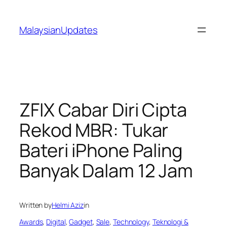
Skip
to
MalaysianUpdates
content
ZFIX Cabar Diri Cipta
Rekod MBR: Tukar
Bateri iPhone Paling
Banyak Dalam 12 Jam
Written by
Helmi Aziz
in
Awards
, 
Digital
, 
Gadget
, 
Sale
, 
Technology
, 
Teknologi &