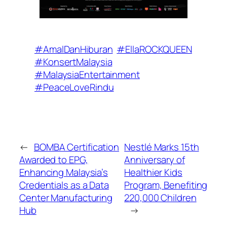
#AmalDanHiburan
#EllaROCKQUEEN
#KonsertMalaysia
#MalaysiaEntertainment
#PeaceLoveRindu
←
BOMBA Certification
Nestlé Marks 15th
Awarded to EPG,
Anniversary of
Enhancing Malaysia’s
Healthier Kids
Credentials as a Data
Program, Benefiting
Center Manufacturing
220,000 Children
Hub
→