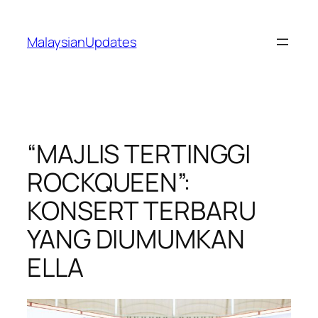
Skip
to
MalaysianUpdates
content
“MAJLIS TERTINGGI
ROCKQUEEN”:
KONSERT TERBARU
YANG DIUMUMKAN
ELLA