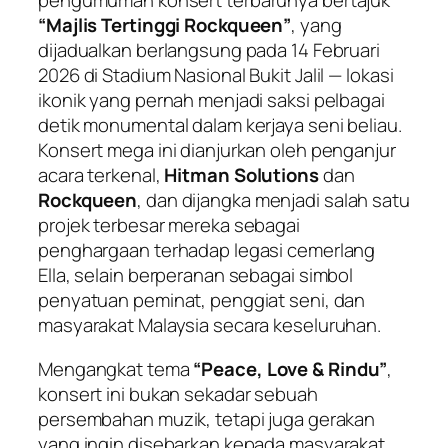
pengumuman konsert terbarunya bertajuk
“Majlis Tertinggi Rockqueen”
, yang
dijadualkan berlangsung pada 14 Februari
2026 di Stadium Nasional Bukit Jalil — lokasi
ikonik yang pernah menjadi saksi pelbagai
detik monumental dalam kerjaya seni beliau.
Konsert mega ini dianjurkan oleh penganjur
acara terkenal,
Hitman Solutions
dan
Rockqueen
, dan dijangka menjadi salah satu
projek terbesar mereka sebagai
penghargaan terhadap legasi cemerlang
Ella, selain berperanan sebagai simbol
penyatuan peminat, penggiat seni, dan
masyarakat Malaysia secara keseluruhan.
Mengangkat tema
“Peace, Love & Rindu”
,
konsert ini bukan sekadar sebuah
persembahan muzik, tetapi juga gerakan
yang ingin disebarkan kepada masyarakat.