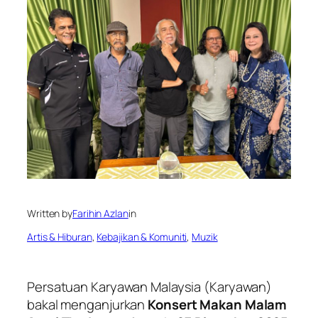
Written by
Farihin Azlan
in
Artis & Hiburan
, 
Kebajikan & Komuniti
, 
Muzik
Persatuan Karyawan Malaysia (Karyawan)
bakal menganjurkan
Konsert Makan Malam