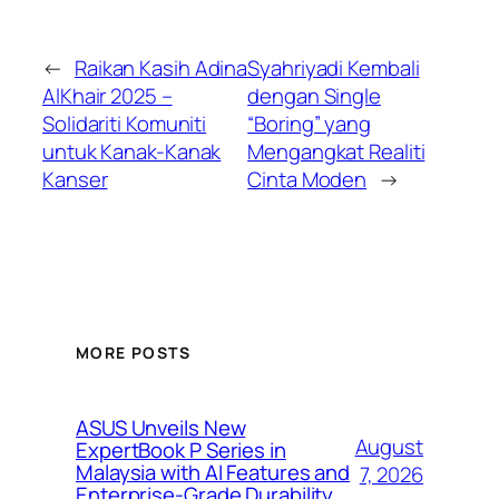
←
Raikan Kasih Adina
Syahriyadi Kembali
AlKhair 2025 –
dengan Single
Solidariti Komuniti
“Boring” yang
untuk Kanak-Kanak
Mengangkat Realiti
Kanser
Cinta Moden
→
MORE POSTS
ASUS Unveils New
August
ExpertBook P Series in
Malaysia with AI Features and
7, 2026
Enterprise-Grade Durability