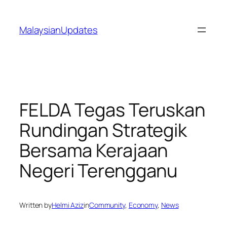
Skip
to
MalaysianUpdates
content
FELDA Tegas Teruskan
Rundingan Strategik
Bersama Kerajaan
Negeri Terengganu
Written by
Helmi Aziz
in
Community
, 
Economy
, 
News