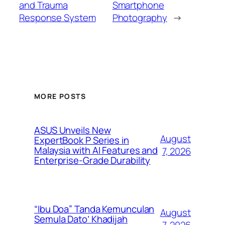
and Trauma
Smartphone
Response System
Photography
→
MORE POSTS
ASUS Unveils New
August
ExpertBook P Series in
Malaysia with AI Features and
7, 2026
Enterprise-Grade Durability
“Ibu Doa” Tanda Kemunculan
August
Semula Dato’ Khadijah
7, 2026