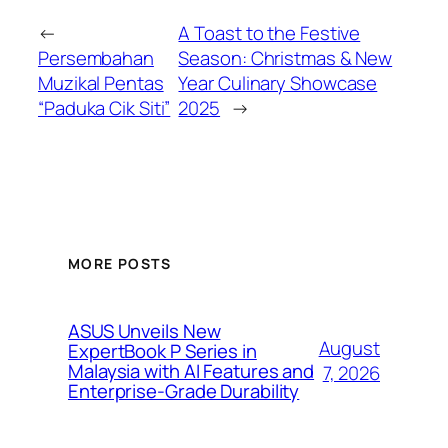
←
A Toast to the Festive
Persembahan
Season: Christmas & New
Muzikal Pentas
Year Culinary Showcase
“Paduka Cik Siti”
2025
→
MORE POSTS
ASUS Unveils New
August
ExpertBook P Series in
Malaysia with AI Features and
7, 2026
Enterprise-Grade Durability