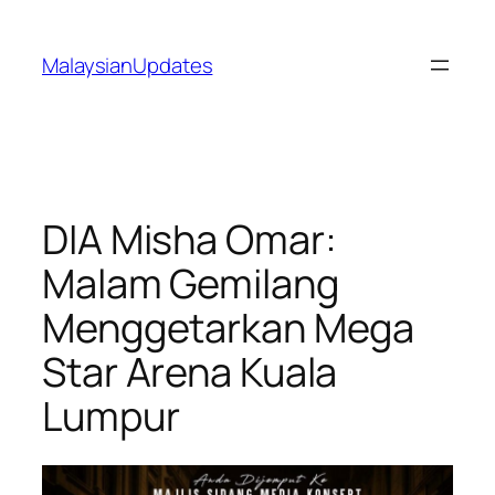
Skip
to
MalaysianUpdates
content
DIA Misha Omar:
Malam Gemilang
Menggetarkan Mega
Star Arena Kuala
Lumpur