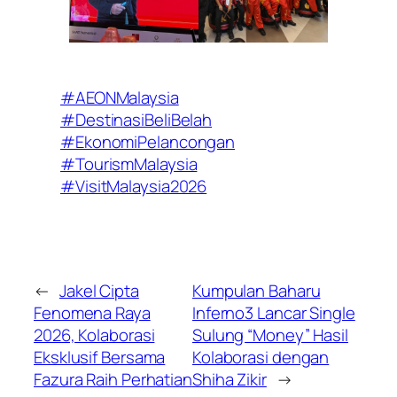
#AEONMalaysia
#DestinasiBeliBelah
#EkonomiPelancongan
#TourismMalaysia
#VisitMalaysia2026
←
Jakel Cipta
Kumpulan Baharu
Fenomena Raya
Inferno3 Lancar Single
2026, Kolaborasi
Sulung “Money” Hasil
Eksklusif Bersama
Kolaborasi dengan
Fazura Raih Perhatian
Shiha Zikir
→