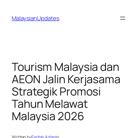
Skip
to
MalaysianUpdates
content
Tourism Malaysia dan
AEON Jalin Kerjasama
Strategik Promosi
Tahun Melawat
Malaysia 2026
Written by
Farihin Azlan
in