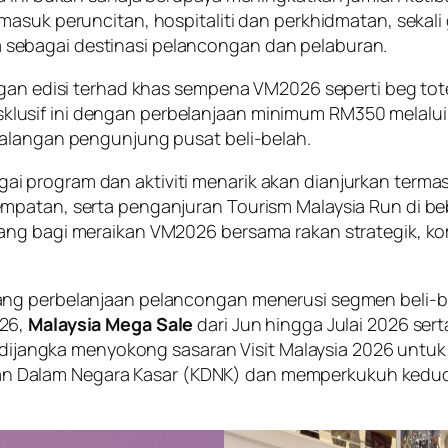
rmasuk peruncitan, hospitaliti dan perkhidmatan, se
sebagai destinasi pelancongan dan pelaburan.
angan edisi terhad khas sempena VM2026 seperti beg to
usif ini dengan perbelanjaan minimum RM350 melalui g
kalangan pengunjung pusat beli-belah.
 program dan aktiviti menarik akan dianjurkan termas
atan, serta penganjuran Tourism Malaysia Run di beberap
ang bagi meraikan VM2026 bersama rakan strategik, ko
ang perbelanjaan pelancongan menerusi segmen beli-b
26,
Malaysia Mega Sale
dari Jun hingga Julai 2026 ser
i dijangka menyokong sasaran Visit Malaysia 2026 untuk
Dalam Negara Kasar (KDNK) dan memperkukuh keduduka