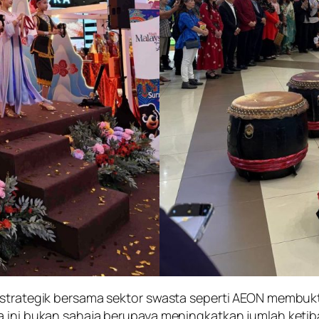
ma strategik bersama sektor swasta seperti AEON memb
ma ini bukan sahaja berupaya meningkatkan jumlah keti