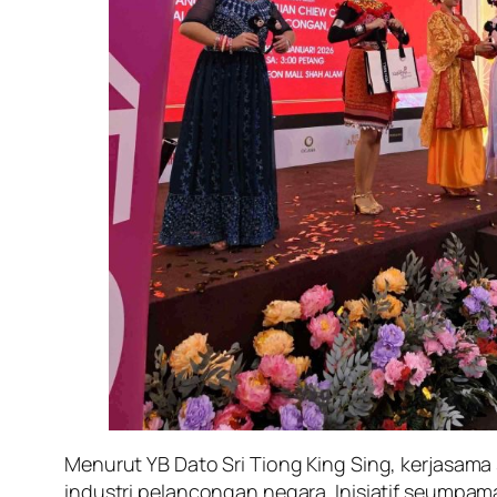
Menurut YB Dato Sri Tiong King Sing, kerjasa
industri pelancongan negara. Inisiatif seumpa