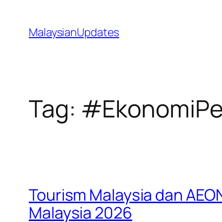
Skip
to
MalaysianUpdates
content
Tag:
#EkonomiPe
Tourism Malaysia dan AEON
Malaysia 2026