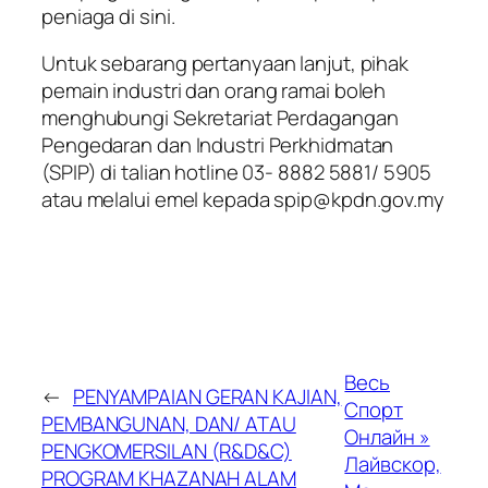
peniaga di sini.
Untuk sebarang pertanyaan lanjut, pihak
pemain industri dan orang ramai boleh
menghubungi Sekretariat Perdagangan
Pengedaran dan Industri Perkhidmatan
(SPIP) di talian hotline 03- 8882 5881/ 5905
atau melalui emel kepada spip@kpdn.gov.my
Весь
←
PENYAMPAIAN GERAN KAJIAN,
Спорт
PEMBANGUNAN, DAN/ ATAU
Онлайн »
PENGKOMERSILAN (R&D&C)
Лайвскор,
PROGRAM KHAZANAH ALAM