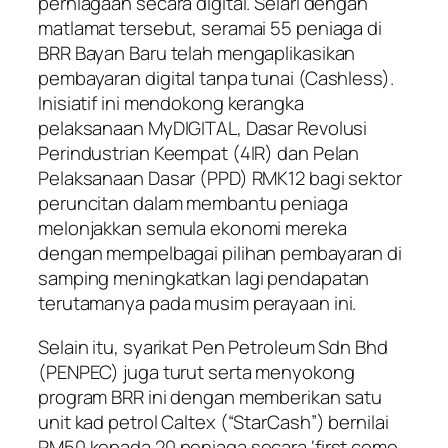
perniagaan secara digital. Selari dengan
matlamat tersebut, seramai 55 peniaga di
BRR Bayan Baru telah mengaplikasikan
pembayaran digital tanpa tunai (Cashless).
Inisiatif ini mendokong kerangka
pelaksanaan MyDIGITAL, Dasar Revolusi
Perindustrian Keempat (4IR) dan Pelan
Pelaksanaan Dasar (PPD) RMK12 bagi sektor
peruncitan dalam membantu peniaga
melonjakkan semula ekonomi mereka
dengan mempelbagai pilihan pembayaran di
samping meningkatkan lagi pendapatan
terutamanya pada musim perayaan ini.
Selain itu, syarikat Pen Petroleum Sdn Bhd
(PENPEC) juga turut serta menyokong
program BRR ini dengan memberikan satu
unit kad petrol Caltex (“StarCash”) bernilai
RM50 kepada 20 peniaga secara ‘first come