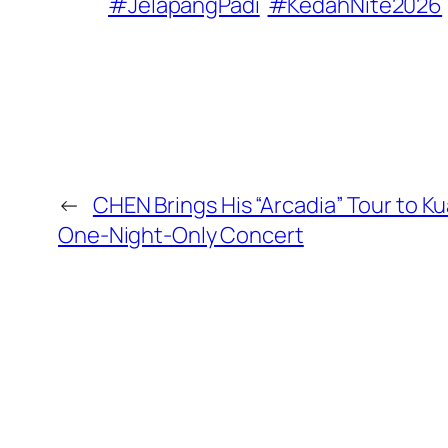
#JelapangPadi
#KedahNite2026
←
CHEN Brings His “Arcadia” Tour to Ku
One-Night-Only Concert