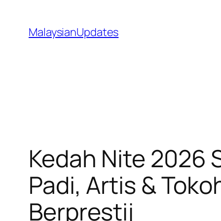
Skip
to
MalaysianUpdates
content
Kedah Nite 2026 
Padi, Artis & To
Berprestij