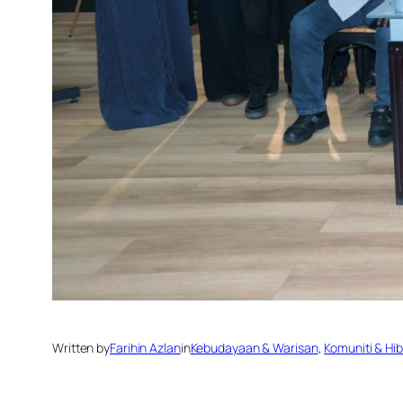
Written by
Farihin Azlan
in
Kebudayaan & Warisan
, 
Komuniti & Hi