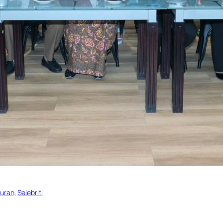
buran
, 
Selebriti