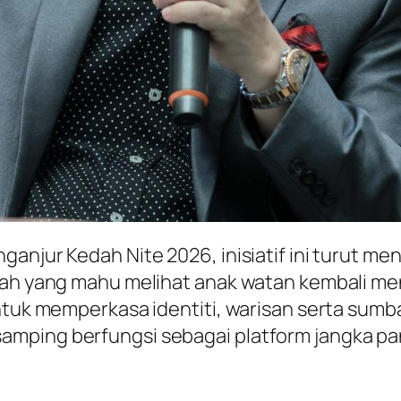
anjur Kedah Nite 2026, inisiatif ini turut me
shah yang mahu melihat anak watan kembali me
 untuk memperkasa identiti, warisan serta su
mping berfungsi sebagai platform jangka pan