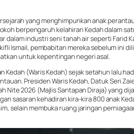
ersejarah yang menghimpunkan anak perantau
ta tokoh berpengaruh kelahiran Kedah dalam satu
 dalam industri seni tanah air seperti Farid 
ifli Ismail, pembabitan mereka sebelum ini di
tkan untuk kepentingan negeri asal.
edah (Waris Kedah) sejak setahun lalu hadir 
ntauan. Presiden Waris Kedah, Datuk Seri Z
ah Nite 2026 (Majlis Santapan Diraja) yang di
gan sasaran kehadiran kira-kira 800 anak Keda
him, selain membuka ruang jaringan perniagaa