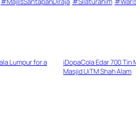
#MajlisSantapanDiraja
#Silaturahim
#Wari
ala Lumpur for a
iDopaCola Edar 700 Ti
Masjid UiTM Shah Alam