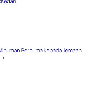
sKedah
n Minuman Percuma kepada Jemaah
→