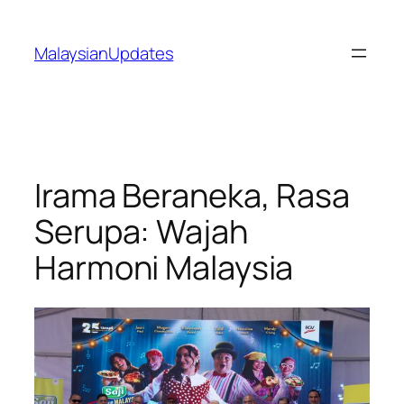
Skip
to
MalaysianUpdates
content
Irama Beraneka, Rasa
Serupa: Wajah
Harmoni Malaysia