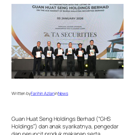
Written by
Farihin Azlan
in
News
Guan Huat Seng Holdings Berhad (“GHS
Holdings”) dan anak syarikatnya, pengedar
dan peruncit produk makanan serta