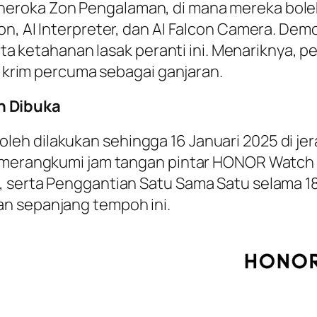
eroka Zon Pengalaman, di mana mereka bole
on, AI Interpreter, dan AI Falcon Camera. Dem
serta ketahanan lasak peranti ini. Menariknya
is krim percuma sebagai ganjaran.
h Dibuka
eh dilakukan sehingga 16 Januari 2025 di jer
ng merangkumi jam tangan pintar HONOR Watc
, serta Penggantian Satu Sama Satu selama 18
n sepanjang tempoh ini.