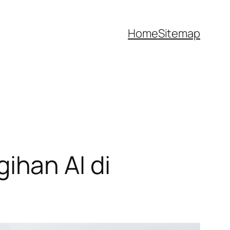
Home
Sitemap
han AI di