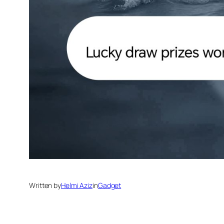
Written by
Helmi Aziz
in
Gadget