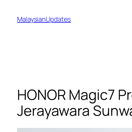
Skip
to
MalaysianUpdates
content
HONOR Magic7 Pro
Jerayawara Sunwa