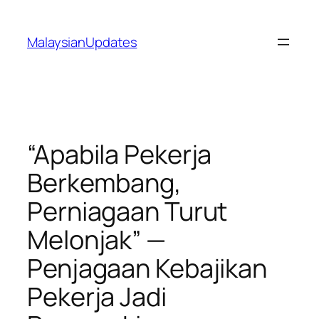
Skip
to
MalaysianUpdates
content
“Apabila Pekerja
Berkembang,
Perniagaan Turut
Melonjak” —
Penjagaan Kebajikan
Pekerja Jadi