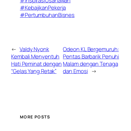
#InspirasiUsahawan
#KebajikanPekerja
#PertumbuhanBisnes
←
Valdy Nyonk
Odeon KL Bergemuruh:
Kembali Menyentuh
Pentas Barbarik Penuhi
Hati Peminat dengan
Malam dengan Tenaga
“Gelas Yang Retak”
dan Emosi
→
MORE POSTS