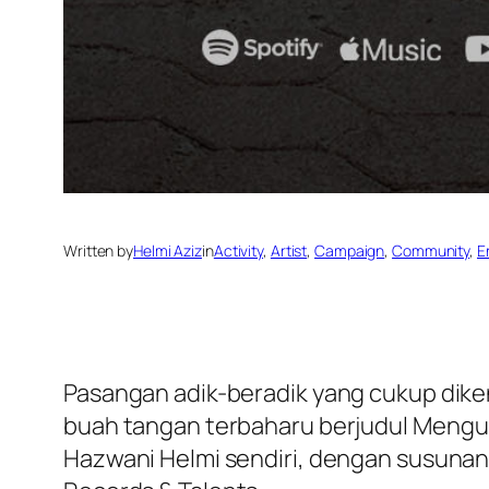
Written by
Helmi Aziz
in
Activity
, 
Artist
, 
Campaign
, 
Community
, 
E
Pasangan adik-beradik yang cukup diken
buah tangan terbaharu berjudul
Menguk
Hazwani Helmi sendiri, dengan susunan