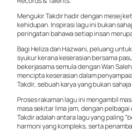
Records & Talents.
Mengukir Takdir
hadir dengan mesej ke
kehidupan. Inspirasi lagu ini bukan sah
peringatan bahawa setiap insan merup
Bagi Heliza dan Hazwani, peluang untu
syukur kerana keserasian bersama pas
bekerjasama semula dengan Wan Saleh
mencipta keserasian dalam penyampaian 
Takdir
, sebuah karya yang bukan sahaja 
Proses rakaman lagu ini mengambil ma
masa sekitar lima jam, dengan pelbagai
Takdir
adalah antara lagu yang paling “b
harmoni yang kompleks, serta penamba