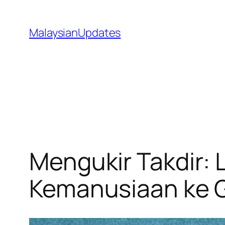
Skip
to
MalaysianUpdates
content
Mengukir Takdir:
Kemanusiaan ke 