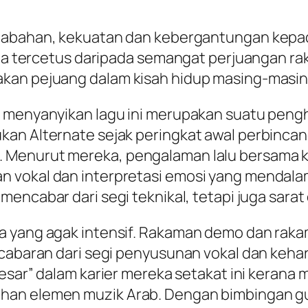
tabahan, kekuatan dan kebergantungan kep
aja tercetus daripada semangat perjuangan rak
akan pejuang dalam kisah hidup masing-masin
k menyanyikan lagu ini merupakan suatu peng
ukan Alternate sejak peringkat awal perbinc
. Menurut mereka, pengalaman lalu bersama
vokal dan interpretasi emosi yang mendalam. 
mencabar dari segi teknikal, tetapi juga sara
sa yang agak intensif. Rakaman demo dan ra
 cabaran dari segi penyusunan vokal dan keh
esar” dalam karier mereka setakat ini kerana 
han elemen muzik Arab. Dengan bimbingan gu