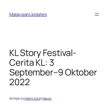
Skip
to
MalaysianUpdates
content
KL Story Festival-
Cerita KL: 3
September–9 Oktober
2022
Written by
Helmi Aziz
in
News