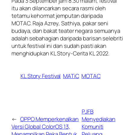
Pada 3 September jam 8.30 malam, festival
itu akan dilancarkan secara rasmi oleh
tetamu kehormat jemputan daripada
MOTAC. Raja Azrey, Sathiya, pakar seni
budaya, dan bakat teater negara semuanya
adalah sebahagian daripada barisan selebriti
untuk festival ini dan sudah pasti akan
menghidupkan KL Story-Cerita KL 2022.
KL Story Festival
MATiC
MOTAC
PJFB
←
OPPO Memperkenalkan
Menyediakan
Versi Global ColorOS 13,
Komuniti
Menampilkan Reka Bentuk
Peluang