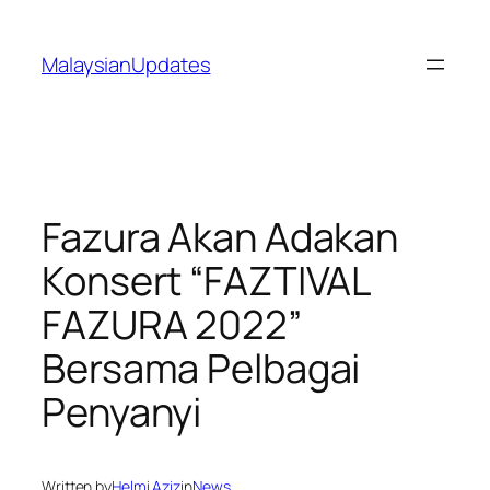
Skip
to
MalaysianUpdates
content
Fazura Akan Adakan
Konsert “FAZTIVAL
FAZURA 2022”
Bersama Pelbagai
Penyanyi
Written by
Helmi Aziz
in
News