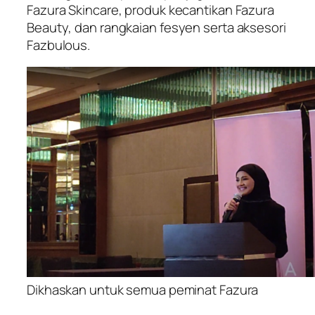
Fazura Skincare
, produk kecantikan
Fazura
Beauty
, dan rangkaian fesyen serta aksesori
Fazbulous.
Dikhaskan untuk semua peminat Fazura