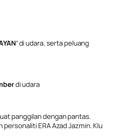
ZAYAN’
di udara, serta peluang
mber
di udara
buat panggilan dengan pantas.
 personaliti ERA Azad Jazmin. Klu