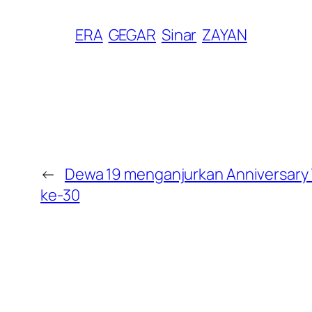
ERA
GEGAR
Sinar
ZAYAN
←
Dewa 19 menganjurkan Anniversary 
ke-30