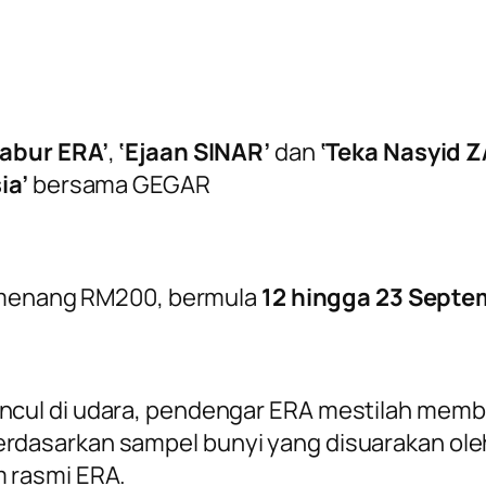
abur ERA’
,
‘Ejaan SINAR’
dan
‘Teka Nasyid 
ia’
bersama GEGAR
g menang RM200, bermula
12 hingga 23 Septe
uncul di udara, pendengar ERA mestilah mem
rdasarkan sampel bunyi yang disuarakan oleh
m rasmi ERA.