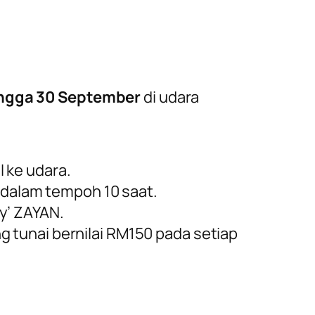
ingga 30 September
di udara
 ke udara.
N dalam tempoh 10 saat.
y’ ZAYAN.
 tunai bernilai RM150 pada setiap