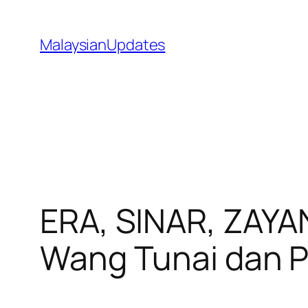
Skip
to
MalaysianUpdates
content
ERA, SINAR, ZAY
Wang Tunai dan P