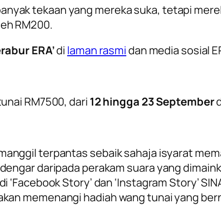
nyak tekaan yang mereka suka, tetapi merek
leh RM200.
rabur ERA’
di
laman rasmi
dan media sosial E
unai RM7500, dari
12 hingga 23 September
d
anggil terpantas sebaik sahaja isyarat mema
idengar daripada perakam suara yang dimain
di ‘Facebook Story’ dan ‘Instagram Story’ SIN
 akan memenangi hadiah wang tunai yang ber