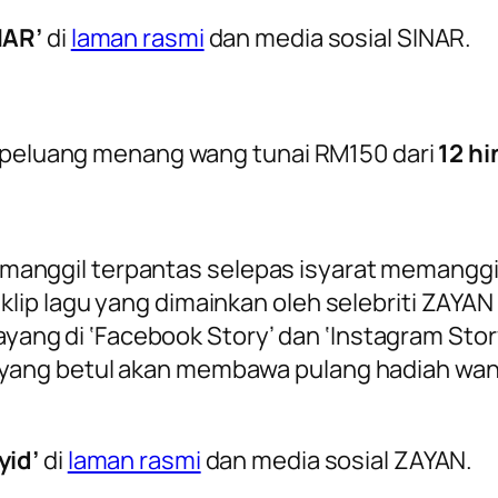
NAR’
di
laman rasmi
dan media sosial SINAR.
erpeluang menang wang tunai RM150 dari
12 h
anggil terpantas selepas isyarat memanggil
 klip lagu yang dimainkan oleh selebriti ZAYA
ng di ‘Facebook Story’ dan ‘Instagram Stor
 yang betul akan membawa pulang hadiah wang
yid’
di
laman rasmi
dan media sosial ZAYAN.