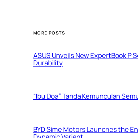
MORE POSTS
ASUS Unveils New ExpertBook P Ser
Durability
“Ibu Doa” Tanda Kemunculan Semul
BYD Sime Motors Launches the Enh
Dynamic Variant