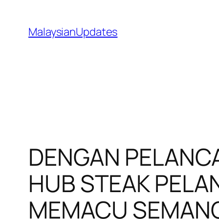
Skip
to
MalaysianUpdates
content
DENGAN PELANCA
HUB STEAK PELA
MEMACU SEMANGA