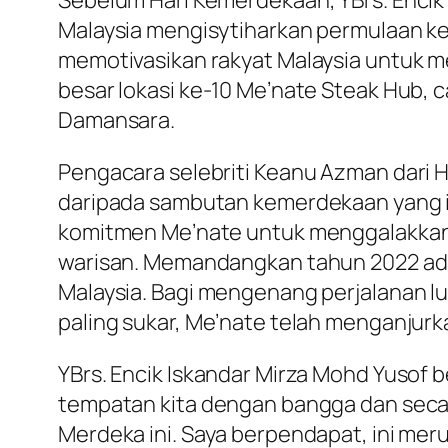
Sebelum Hari Kemerdekaan, YBrs. Encik
Malaysia mengisytiharkan permulaan k
memotivasikan rakyat Malaysia untuk 
besar lokasi ke-10 Me’nate Steak Hub, c
Damansara.
Pengacara selebriti Keanu Azman dari 
daripada sambutan kemerdekaan yang i
komitmen Me’nate untuk menggalakkan
warisan. Memandangkan tahun 2022 adal
Malaysia. Bagi mengenang perjalanan l
paling sukar, Me’nate telah menganjurk
YBrs. Encik Iskandar Mirza Mohd Yusof
tempatan kita dengan bangga dan sec
Merdeka ini. Saya berpendapat, ini mer