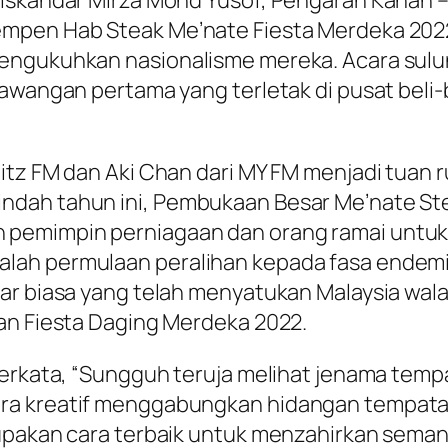
 Iskandar Mirza Mohd Yusof, Pengarah Kanan 
empen Hab Steak Me’nate Fiesta Merdeka 202
mengukuhkan nasionalisme mereka. Acara sul
awangan pertama yang terletak di pusat beli-b
Hitz FM dan Aki Chan dari MY FM menjadi tuan
ndah tahun ini, Pembukaan Besar Me’nate S
 pemimpin perniagaan dan orang ramai untu
ah permulaan peralihan kepada fasa endemik,
uar biasa yang telah menyatukan Malaysia wa
an Fiesta Daging Merdeka 2022.
 berkata, “Sungguh teruja melihat jenama te
ara kreatif menggabungkan hidangan tempa
upakan cara terbaik untuk menzahirkan semang