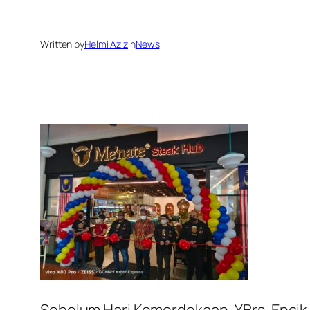
Written by
Helmi Aziz
in
News