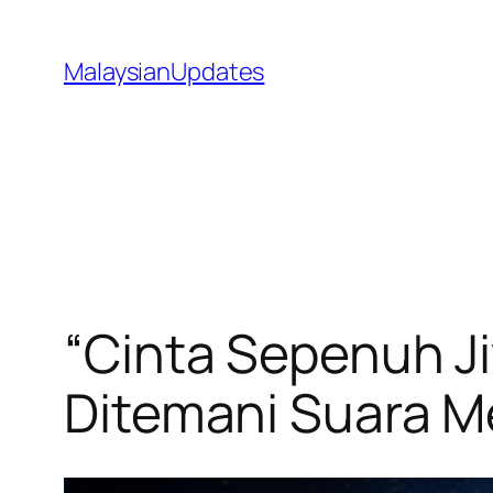
Skip
to
MalaysianUpdates
content
“Cinta Sepenuh Ji
Ditemani Suara Me