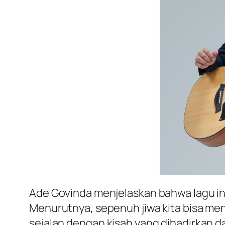
Ade Govinda menjelaskan bahwa lagu ini
Menurutnya, sepenuh jiwa kita bisa me
sejalan dengan kisah yang dihadirkan d