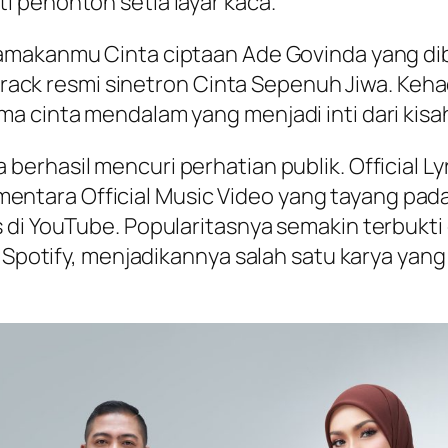
 penonton setia layar kaca.
makanmu Cinta
ciptaan Ade Govinda yang di
dtrack resmi sinetron
Cinta Sepenuh Jiwa
. Keh
 cinta mendalam yang menjadi inti dari kisah 
a
berhasil mencuri perhatian publik. Official Lyr
 sementara Official Music Video yang tayang pa
di YouTube. Popularitasnya semakin terbukti d
 Spotify, menjadikannya salah satu karya yang 