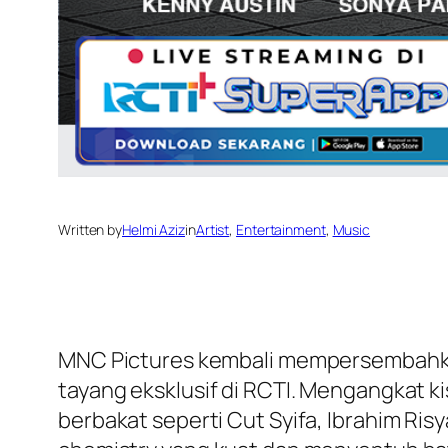
Written by
Helmi Aziz
in
Artist
, 
Entertainment
, 
Music
MNC Pictures kembali mempersembahkan
tayang eksklusif di RCTI. Mengangkat k
berbakat seperti Cut Syifa, Ibrahim R