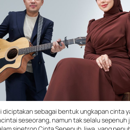
 diciptakan sebagai bentuk ungkapan cinta y
ncintai seseorang, namun tak selalu sepenuh 
alam sinetron
Cinta Sepenuh Jiwa
, yang penu