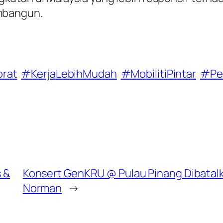
mbangun.
orat
#KerjaLebihMudah
#MobilitiPintar
#Per
s &
Konsert GenKRU @ Pulau Pinang Dibatalka
Norman
→