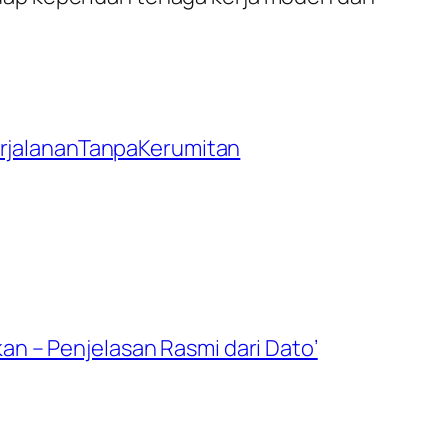
jalananTanpaKerumitan
n – Penjelasan Rasmi dari Dato’