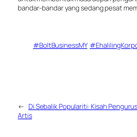
bandar-bandar yang sedang pesat me
#BoltBusinessMY
#EhalilingKorp
←
Di Sebalik Populariti: Kisah Penguru
Artis