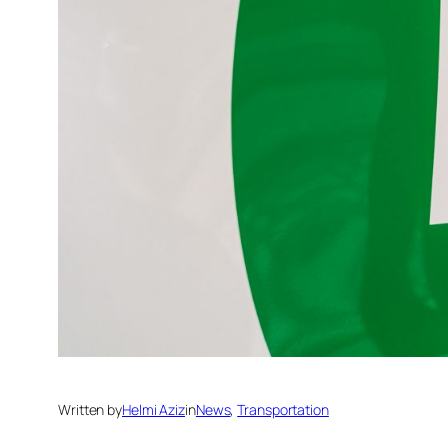
Written by
Helmi Aziz
in
News
, 
Transportation