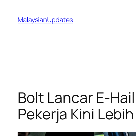
Skip
to
MalaysianUpdates
content
Bolt Lancar E-Hai
Pekerja Kini Lebi