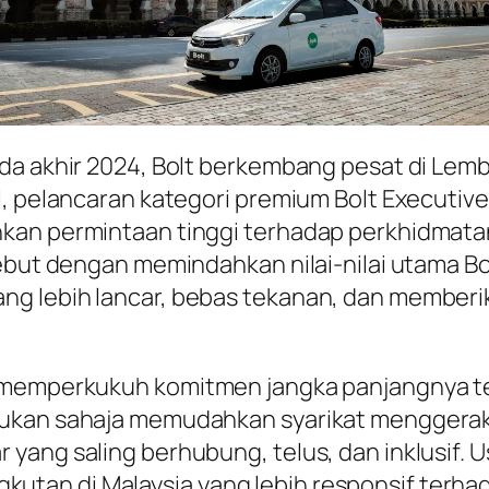
da akhir 2024, Bolt berkembang pesat di Lemba
l, pelancaran kategori premium Bolt Executiv
an permintaan tinggi terhadap perkhidmatan e-
ebut dengan memindahkan nilai-nilai utama Bo
ng lebih lancar, bebas tekanan, dan member
 memperkukuh komitmen jangka panjangnya ter
 bukan sahaja memudahkan syarikat mengger
ang saling berhubung, telus, dan inklusif. Usa
tan di Malaysia yang lebih responsif terha