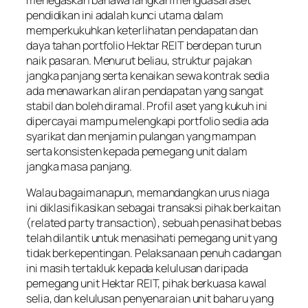
pendidikan ini adalah kunci utama dalam
memperkukuhkan keterlihatan pendapatan dan
daya tahan portfolio Hektar REIT berdepan turun
naik pasaran. Menurut beliau, struktur pajakan
jangka panjang serta kenaikan sewa kontrak sedia
ada menawarkan aliran pendapatan yang sangat
stabil dan boleh diramal. Profil aset yang kukuh ini
dipercayai mampu melengkapi portfolio sedia ada
syarikat dan menjamin pulangan yang mampan
serta konsisten kepada pemegang unit dalam
jangka masa panjang.
Walau bagaimanapun, memandangkan urus niaga
ini diklasifikasikan sebagai transaksi pihak berkaitan
(
related party transaction
), sebuah penasihat bebas
telah dilantik untuk menasihati pemegang unit yang
tidak berkepentingan. Pelaksanaan penuh cadangan
ini masih tertakluk kepada kelulusan daripada
pemegang unit Hektar REIT, pihak berkuasa kawal
selia, dan kelulusan penyenaraian unit baharu yang