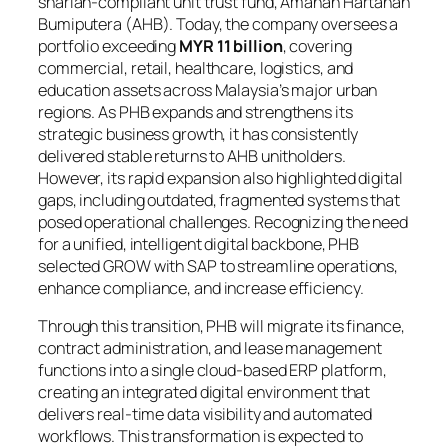
shariah-compliant unit trust fund, Amanah Hartanah
Bumiputera (AHB). Today, the company oversees a
portfolio exceeding
MYR 11 billion
, covering
commercial, retail, healthcare, logistics, and
education assets across Malaysia’s major urban
regions. As PHB expands and strengthens its
strategic business growth, it has consistently
delivered stable returns to AHB unitholders.
However, its rapid expansion also highlighted digital
gaps, including outdated, fragmented systems that
posed operational challenges. Recognizing the need
for a unified, intelligent digital backbone, PHB
selected GROW with SAP to streamline operations,
enhance compliance, and increase efficiency.
Through this transition, PHB will migrate its finance,
contract administration, and lease management
functions into a single cloud-based ERP platform,
creating an integrated digital environment that
delivers real-time data visibility and automated
workflows. This transformation is expected to