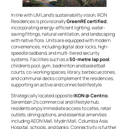
In line with IJM Land’s sustainability vision, IKON
Residences is provisionally
GreenRE certified
,
incorporating energy-efficient lighting, water-
saving fittings, natural ventilation, and landscaping
with native flora. Units are equipped with modern
conveniences, including digital door locks, high-
speed broadband, and multi-tiered security
systems. Facilities such as a
50-metre lap pool
,
children’s pool, gym, badminton and basketball
courts, co-working spaces, library, barbecue zones,
and communal decks complement the residences,
supporting an active and connected lifestyle.
Strategically located opposite
IKON @ Centrio
,
Seremban 2’s commercial and lifestyle hub,
residents enjoy immediate access to cafes, retail
outlets, dining options, and essential amenities
including AEON Mall, Mydin Mall, Columbia Asia
Hospital, schools, and banks. Connectivity is further