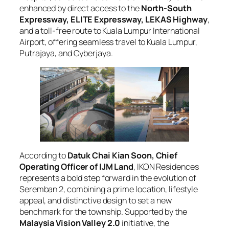
enhanced by direct access to the
North-South
Expressway, ELITE Expressway, LEKAS Highway
,
and a toll-free route to Kuala Lumpur International
Airport, offering seamless travel to Kuala Lumpur,
Putrajaya, and Cyberjaya.
According to
Datuk Chai Kian Soon, Chief
Operating Officer of IJM Land
, IKON Residences
represents a bold step forward in the evolution of
Seremban 2, combining a prime location, lifestyle
appeal, and distinctive design to set a new
benchmark for the township. Supported by the
Malaysia Vision Valley 2.0
initiative, the