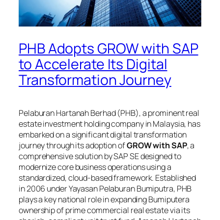
PHB Adopts GROW with SAP
to Accelerate Its Digital
Transformation Journey
Pelaburan Hartanah Berhad (PHB), a prominent real
estate investment holding company in Malaysia, has
embarked on a significant digital transformation
journey through its adoption of
GROW with SAP
, a
comprehensive solution by SAP SE designed to
modernize core business operations using a
standardized, cloud-based framework. Established
in 2006 under Yayasan Pelaburan Bumiputra, PHB
plays a key national role in expanding Bumiputera
ownership of prime commercial real estate via its