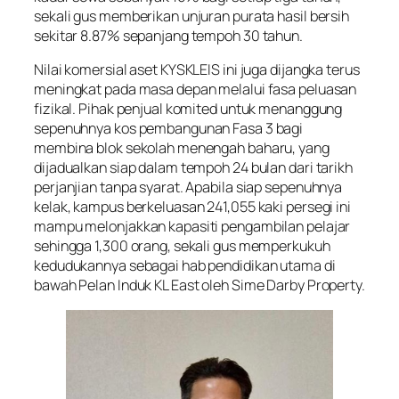
sekali gus memberikan unjuran purata hasil bersih
sekitar 8.87% sepanjang tempoh 30 tahun.
Nilai komersial aset KYSKLEIS ini juga dijangka terus
meningkat pada masa depan melalui fasa peluasan
fizikal. Pihak penjual komited untuk menanggung
sepenuhnya kos pembangunan Fasa 3 bagi
membina blok sekolah menengah baharu, yang
dijadualkan siap dalam tempoh 24 bulan dari tarikh
perjanjian tanpa syarat. Apabila siap sepenuhnya
kelak, kampus berkeluasan 241,055 kaki persegi ini
mampu melonjakkan kapasiti pengambilan pelajar
sehingga 1,300 orang, sekali gus memperkukuh
kedudukannya sebagai hab pendidikan utama di
bawah Pelan Induk KL East oleh Sime Darby Property.