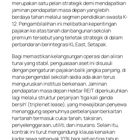
merupakan satu pelan strategik demi mendapatkan
jaminan pendapatan masa depan yang lebih
berdaya tahan melalui segmen pendidikan swasta K-
12. Pengambilalihan ini melibatkan kepentingan
pajakan ke atas tanah dan bangunan sekolah
premium tersebut yang terletak strategik di dalam
perbandaran berintegrasi KL East, Setapak.
Bagi memastikan kelangsungan operasi dan aliran
tunai yang stabil, penguasaan aset ini disusuli
dengan pengaturan pajakan balik jangka panjang, di
mana pengendali sekolah sedia ada akan terus
menguruskan institusi berkenaan. Jaminan
pendapatan masa depan Hektar REIT diperkukuhkan
lagi melalui struktur perjanjian ‘tiga kali ganda
bersih’ (
triple net lease
), yang mewajibkan penyewa
menanggung sepenuhnya perbelanjaan berkaitan
hartanah termasuk cukai tanah, taksiran,
penyelenggaraan, utiliti, dan insurans. Selain itu,
kontrak ini turut mengandungi klausa kenaikan
kadar sewa sebanyak 10% bagi setiap tiga tahun,