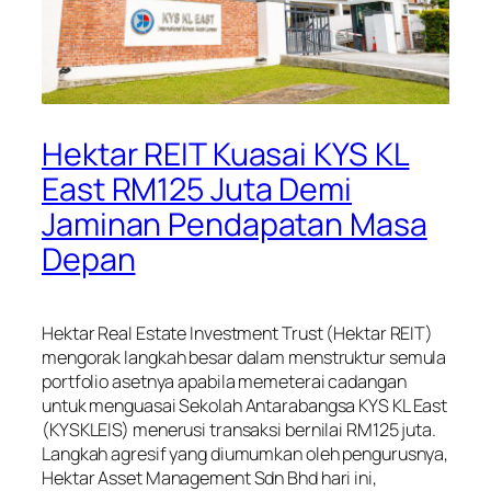
Hektar REIT Kuasai KYS KL
East RM125 Juta Demi
Jaminan Pendapatan Masa
Depan
Hektar Real Estate Investment Trust (Hektar REIT)
mengorak langkah besar dalam menstruktur semula
portfolio asetnya apabila memeterai cadangan
untuk menguasai Sekolah Antarabangsa KYS KL East
(KYSKLEIS) menerusi transaksi bernilai RM125 juta.
Langkah agresif yang diumumkan oleh pengurusnya,
Hektar Asset Management Sdn Bhd hari ini,