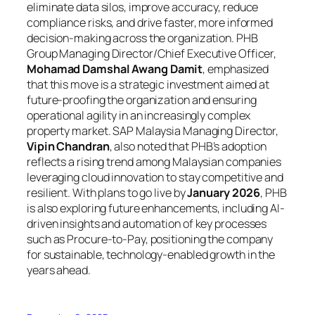
eliminate data silos, improve accuracy, reduce
compliance risks, and drive faster, more informed
decision-making across the organization. PHB
Group Managing Director/Chief Executive Officer,
Mohamad Damshal Awang Damit
, emphasized
that this move is a strategic investment aimed at
future-proofing the organization and ensuring
operational agility in an increasingly complex
property market. SAP Malaysia Managing Director,
Vipin Chandran
, also noted that PHB’s adoption
reflects a rising trend among Malaysian companies
leveraging cloud innovation to stay competitive and
resilient. With plans to go live by
January 2026
, PHB
is also exploring future enhancements, including AI-
driven insights and automation of key processes
such as Procure-to-Pay, positioning the company
for sustainable, technology-enabled growth in the
years ahead.