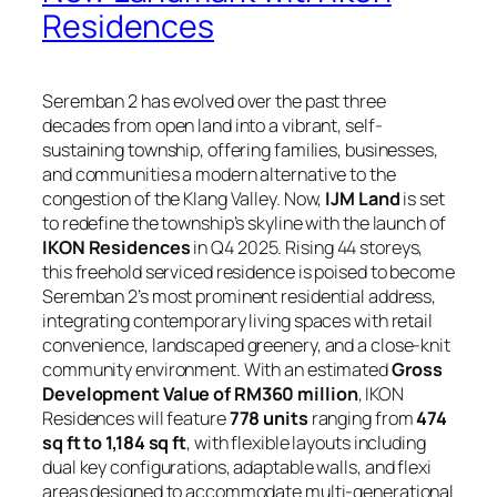
Residences
Seremban 2 has evolved over the past three
decades from open land into a vibrant, self-
sustaining township, offering families, businesses,
and communities a modern alternative to the
congestion of the Klang Valley. Now,
IJM Land
is set
to redefine the township’s skyline with the launch of
IKON Residences
in Q4 2025. Rising 44 storeys,
this freehold serviced residence is poised to become
Seremban 2’s most prominent residential address,
integrating contemporary living spaces with retail
convenience, landscaped greenery, and a close-knit
community environment. With an estimated
Gross
Development Value of RM360 million
, IKON
Residences will feature
778 units
ranging from
474
sq ft to 1,184 sq ft
, with flexible layouts including
dual key configurations, adaptable walls, and flexi
areas designed to accommodate multi-generational