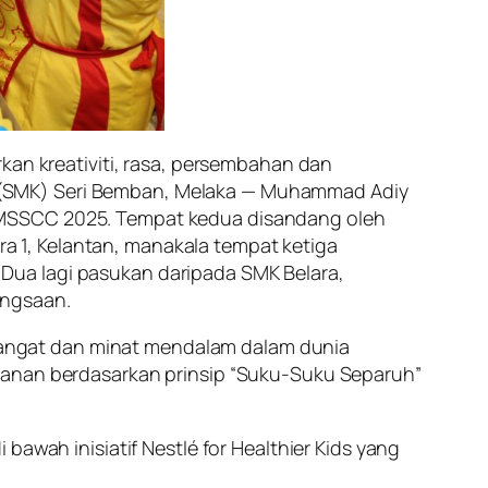
kan kreativiti, rasa, persembahan dan
 (SMK) Seri Bemban, Melaka — Muhammad Adiy
a MSSCC 2025. Tempat kedua disandang oleh
tra 1, Kelantan, manakala tempat ketiga
Dua lagi pasukan daripada SMK Belara,
angsaan.
angat dan minat mendalam dalam dunia
akanan berdasarkan prinsip “Suku-Suku Separuh”
bawah inisiatif Nestlé for Healthier Kids yang