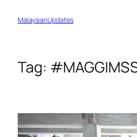
Skip
to
MalaysianUpdates
content
Tag:
#MAGGIMSS