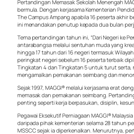
Pertandingan Memasak Sekolah Menengah MAGGI®
bermula. Dengan kerjasama Kementerian Pendidi
The Campus Ampang apabila 16 peserta akhir be
ini menandakan penutup kepada dua bulan perja
Tema pertandingan tahun ini, “Dari Negeri ke
antarabangsa melalui sentuhan muda yang kreat
hingga 17 tahun dari 16 negeri termasuk Wilayah
peringkat negeri sebelum 16 peserta terbaik dip
Tingkatan 4 dan Tingkatan 5 untuk turut sert
mengamalkan pemakanan seimbang dan menonjo
Sejak 1997, MAGGI® melalui kerjasama erat de
memasak dan pemakanan seimbang. Pertandingan i
penting seperti kerja berpasukan, disiplin, k
Pegawai Eksekutif Perniagaan MAGGI® Malaysia
daripada pihak kementerian selama 28 tahun p
MSSCC sejak ia diperkenalkan. Menurutnya, per