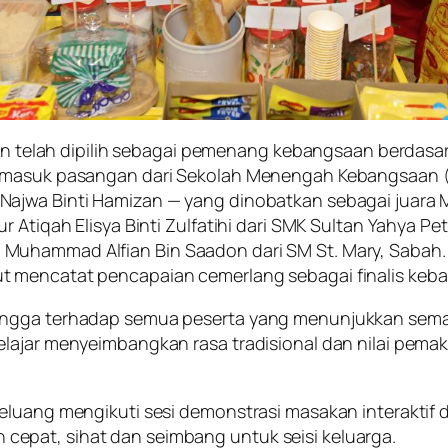
kan telah dipilih sebagai pemenang kebangsaan berdasar
termasuk pasangan dari Sekolah Menengah Kebangsaan
Najwa Binti Hamizan — yang dinobatkan sebagai juar
 Atiqah Elisya Binti Zulfatihi dari SMK Sultan Yahya Pe
Muhammad Alfian Bin Saadon dari SM St. Mary, Sabah. 
t mencatat pencapaian cemerlang sebagai finalis keb
bangga terhadap semua peserta yang menunjukkan sem
elajar menyeimbangkan rasa tradisional dan nilai pem
luang mengikuti sesi demonstrasi masakan interaktif di 
epat, sihat dan seimbang untuk seisi keluarga.