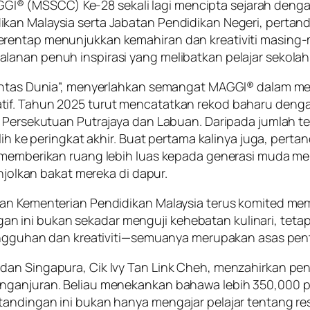
 (MSSCC) Ke-28 sekali lagi mencipta sejarah dengan
kan Malaysia serta Jabatan Pendidikan Negeri, perta
rentap menunjukkan kemahiran dan kreativiti masing-ma
lanan penuh inspirasi yang melibatkan pelajar sekolah
 Pentas Dunia”, menyerlahkan semangat MAGGI® dalam 
if. Tahun 2025 turut mencatatkan rekod baharu dengan
 Persekutuan Putrajaya dan Labuan. Daripada jumlah ter
ilih ke peringkat akhir. Buat pertama kalinya juga, per
a, memberikan ruang lebih luas kepada generasi muda 
lkan bakat mereka di dapur.
ngan Kementerian Pendidikan Malaysia terus komited 
ni bukan sekadar menguji kehebatan kulinari, tetapi j
esungguhan dan kreativiti—semuanya merupakan asas pe
 dan Singapura, Cik Ivy Tan Link Cheh, menzahirkan p
enganjuran. Beliau menekankan bahawa lebih 350,000 p
tandingan ini bukan hanya mengajar pelajar tentang r