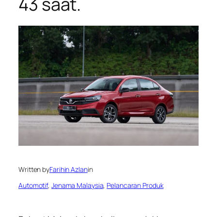
43 saat.
Written by
Farihin Azlan
in
Automotif
, 
Jenama Malaysia
, 
Pelancaran Produk