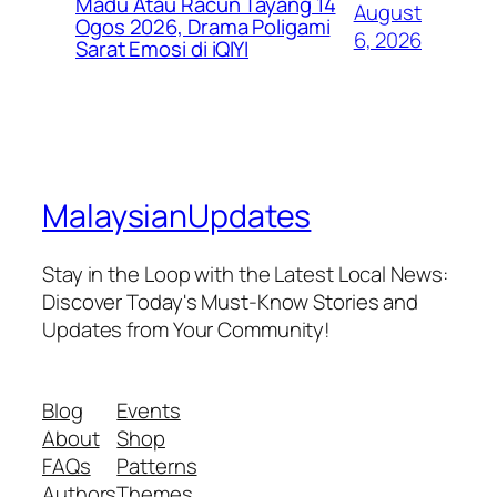
Madu Atau Racun Tayang 14
August
Ogos 2026, Drama Poligami
6, 2026
Sarat Emosi di iQIYI
MalaysianUpdates
Stay in the Loop with the Latest Local News:
Discover Today's Must-Know Stories and
Updates from Your Community!
Blog
Events
About
Shop
FAQs
Patterns
Authors
Themes