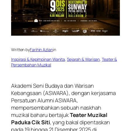
Written by
Farihin Azlan
in
Inspirasi & Kepimpinan Wanita
, 
Sejarah & Warisan
, 
Teater &
Persembahan Muzikal
Akademi Seni Budaya dan Warisan
Kebangsaan (ASWARA), dengan kerjasama
Persatuan Alumni ASWARA,
mempersembahkan sebuah naskhah
muzikal baharu bertajuk
Teater Muzikal
Paduka Cik Siti
, yang bakal dipentaskan
pada 19 hingga 21 Disember 2025 di