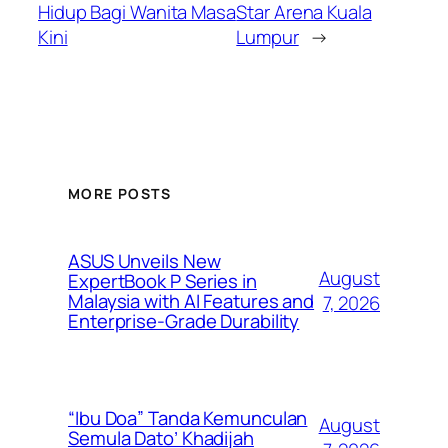
Hidup Bagi Wanita Masa
Star Arena Kuala
Kini
Lumpur
→
MORE POSTS
ASUS Unveils New
August
ExpertBook P Series in
Malaysia with AI Features and
7, 2026
Enterprise-Grade Durability
“Ibu Doa” Tanda Kemunculan
August
Semula Dato’ Khadijah