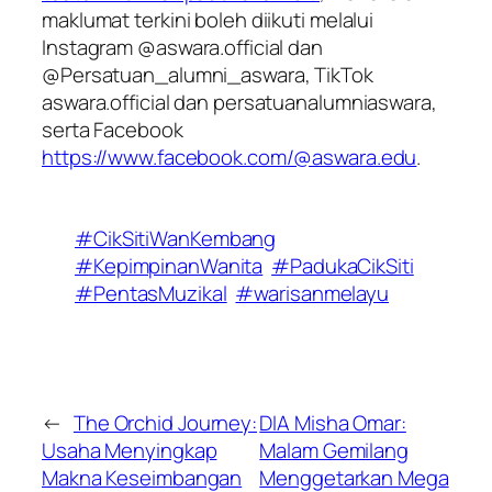
maklumat terkini boleh diikuti melalui
Instagram @aswara.official dan
@Persatuan_alumni_aswara, TikTok
aswara.official dan persatuanalumniaswara,
serta Facebook
https://www.facebook.com/@aswara.edu
.
#CikSitiWanKembang
#KepimpinanWanita
#PadukaCikSiti
#PentasMuzikal
#warisanmelayu
←
The Orchid Journey:
DIA Misha Omar:
Usaha Menyingkap
Malam Gemilang
Makna Keseimbangan
Menggetarkan Mega