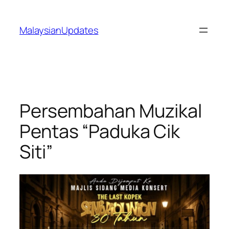
Skip
to
MalaysianUpdates
content
Persembahan Muzikal
Pentas “Paduka Cik
Siti”