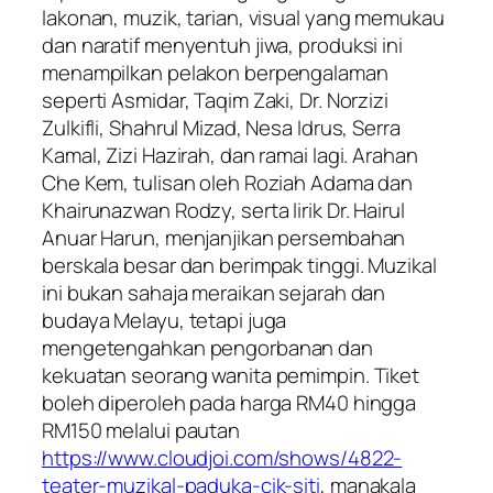
lakonan, muzik, tarian, visual yang memukau
dan naratif menyentuh jiwa, produksi ini
menampilkan pelakon berpengalaman
seperti Asmidar, Taqim Zaki, Dr. Norzizi
Zulkifli, Shahrul Mizad, Nesa Idrus, Serra
Kamal, Zizi Hazirah, dan ramai lagi. Arahan
Che Kem, tulisan oleh Roziah Adama dan
Khairunazwan Rodzy, serta lirik Dr. Hairul
Anuar Harun, menjanjikan persembahan
berskala besar dan berimpak tinggi. Muzikal
ini bukan sahaja meraikan sejarah dan
budaya Melayu, tetapi juga
mengetengahkan pengorbanan dan
kekuatan seorang wanita pemimpin. Tiket
boleh diperoleh pada harga RM40 hingga
RM150 melalui pautan
https://www.cloudjoi.com/shows/4822-
teater-muzikal-paduka-cik-siti
, manakala